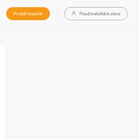
Pridať inzerát
Používateľská zóna