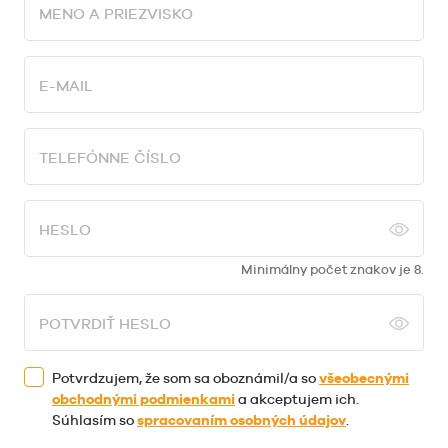
MENO A PRIEZVISKO
E-MAIL
TELEFÓNNE ČÍSLO
HESLO
Minimálny počet znakov je 8.
POTVRDIŤ HESLO
Potvrdzujem, že som sa oboznámil/a so
všeobecnými
obchodnými podmienkami
a akceptujem ich.
Súhlasím so
spracovaním osobných údajov
.