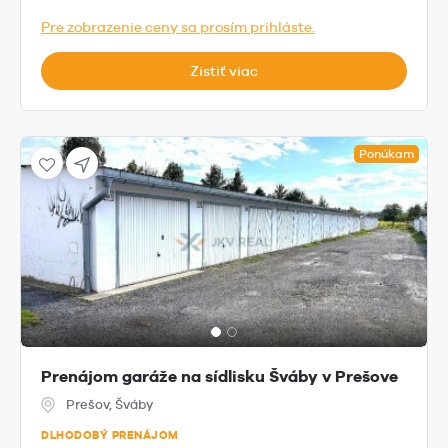
Pre zobrazenie ceny sa prosím prihláste.
Zistiť viac
Ponúkam
Prenájom garáže na sídlisku Šváby v Prešove
Prešov, Šváby
DLHODOBÝ PRENÁJOM