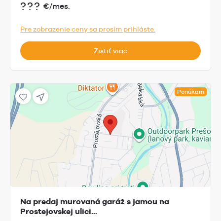
???
€/mes.
Pre zobrazenie ceny sa prosím prihláste.
Zistiť viac
Ponúkam
Na predaj murovaná garáž s jamou na
Prostejovskej ulici...