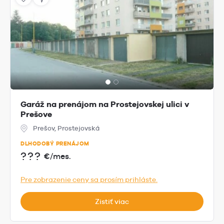
Garáž na prenájom na Prostejovskej ulici v
Prešove
Prešov, Prostejovská
DLHODOBÝ PRENÁJOM
???
€/mes.
Pre zobrazenie ceny sa prosím prihláste.
Zistiť viac