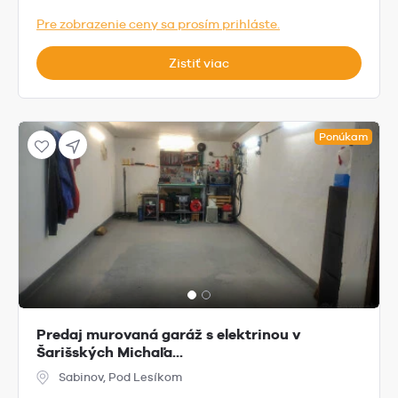
Pre zobrazenie ceny sa prosím prihláste.
Zistiť viac
Ponúkam
Predaj murovaná garáž s elektrinou v
Šarišských Michaľa...
Sabinov, Pod Lesíkom