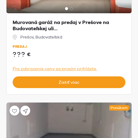
Murovaná garáž na predaj v Prešove na
Budovateľskej uli...
Prešov, Budovateľská
PREDAJ
???
€
Pre zobrazenie ceny sa prosím prihláste.
Zistiť viac
Ponúkam