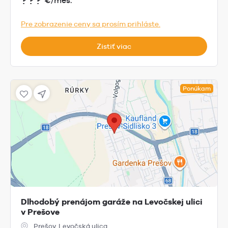
???
€/mes.
Pre zobrazenie ceny sa prosím prihláste.
Zistiť viac
Ponúkam
Dlhodobý prenájom garáže na Levočskej ulici
v Prešove
Prešov, Levočská ulica