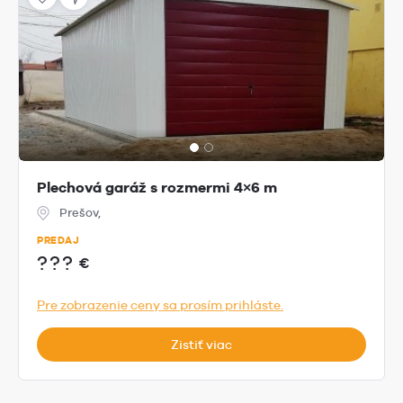
Plechová garáž s rozmermi 4×6 m
Prešov,
PREDAJ
???
€
Pre zobrazenie ceny sa prosím prihláste.
Zistiť viac