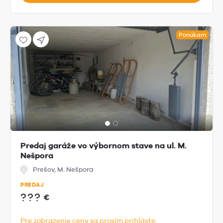
Ponúkam
Predaj garáže vo výbornom stave na ul. M.
Nešpora
Prešov, M. Nešpora
PREDAJ
???
€
Pre zobrazenie ceny sa prosím prihláste.