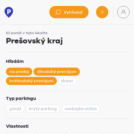
Vyhľadať
63 ponúk v tejto lokalite
Prešovský kraj
Hľadám
na predaj
dlhodobý prenájom
krátkodobý prenájom
dopyt
Typ parkingu
garáž
krytý parking
vonkajšie státie
Vlastnosti