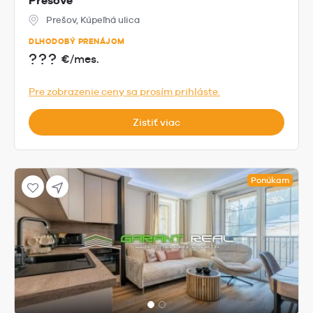
Prešove
Prešov, Kúpeľná ulica
DLHODOBÝ PRENÁJOM
???
€/mes.
Pre zobrazenie ceny sa prosím prihláste.
Zistiť viac
Ponúkam