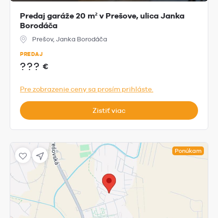
Predaj garáže 20 m² v Prešove, ulica Janka
Borodáča
Prešov, Janka Borodáča
PREDAJ
???
€
Pre zobrazenie ceny sa prosím prihláste.
Zistiť viac
Ponúkam