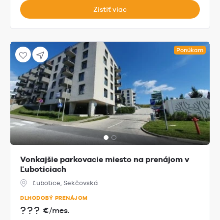
Zistiť viac
Ponúkam
Vonkajšie parkovacie miesto na prenájom v
Ľuboticiach
Ľubotice, Sekčovská
DLHODOBÝ PRENÁJOM
???
€/mes.