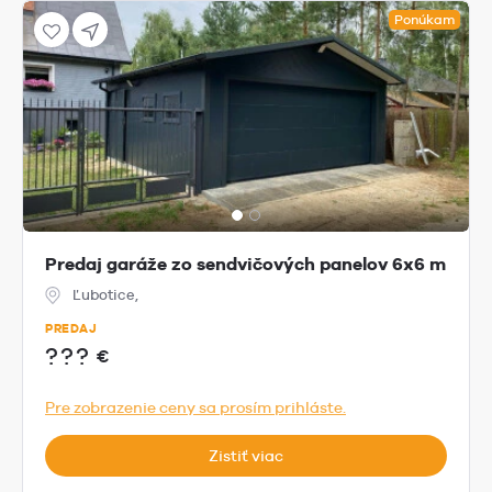
Ponúkam
Predaj garáže zo sendvičových panelov 6x6 m
Ľubotice,
PREDAJ
???
€
Pre zobrazenie ceny sa prosím prihláste.
Zistiť viac