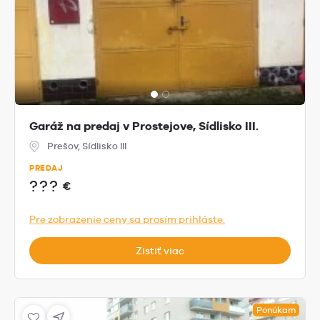
Garáž na predaj v Prostejove, Sídlisko III.
Prešov, Sídlisko III
PREDAJ
???
€
Pre zobrazenie ceny sa prosím prihláste.
Zistiť viac
Ponúkam