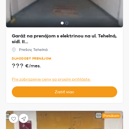
Garáž na prenájom s elektrinou na ul. Tehelná,
sídl. II...
Prešov, Tehelná
DLHODOBÝ PRENÁJOM
???
€/mes.
Pre zobrazenie ceny sa prosím prihláste.
Zistiť viac
Ponúkam