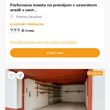
Parkovacie miesto na prenájom v uzavretom
areáli v cent...
Prešov, Okružná
DLHODOBÝ PRENÁJOM
???
€/mes.
Pre zobrazenie ceny sa prosím prihláste.
Zistiť viac
Ponúkam