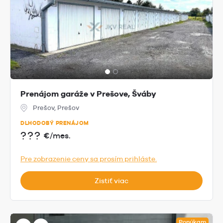
Prenájom garáže v Prešove, Šváby
Prešov, Prešov
DLHODOBÝ PRENÁJOM
???
€/mes.
Pre zobrazenie ceny sa prosím prihláste.
Zistiť viac
Ponúkam