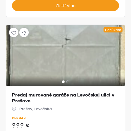
Zistiť viac
Ponúkam
Predaj murované garáže na Levočskej ulici v
Prešove
Prešov, Levočská
PREDAJ
???
€