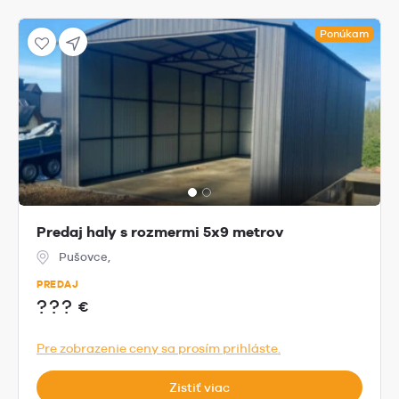
Ponúkam
Predaj haly s rozmermi 5x9 metrov
Pušovce,
PREDAJ
???
€
Pre zobrazenie ceny sa prosím prihláste.
Zistiť viac