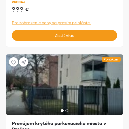
PREDAJ
???
€
Pre zobrazenie ceny sa prosím prihláste.
Zistiť viac
Ponúkam
Prenájom krytého parkovacieho miesta v