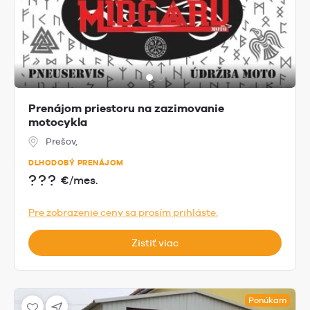
Prenájom priestoru na zazimovanie
motocykla
Prešov,
DLHODOBÝ PRENÁJOM
???
€/mes.
Pre zobrazenie ceny sa prosím prihláste.
Zistiť viac
Ponúkam