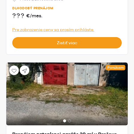
DLHODOBÝ PRENÁJOM
???
€/mes.
Pre zobrazenie ceny sa prosím prihláste.
Zistiť viac
Ponúkam