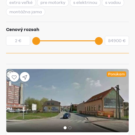
extra veľké
pre motorky
s elektrinou
s vodou
montážna jama
Cenový rozsah
Ponúkam