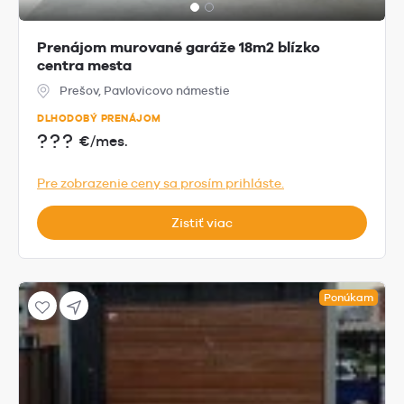
Prenájom murované garáže 18m2 blízko
centra mesta
Prešov, Pavlovicovo námestie
DLHODOBÝ PRENÁJOM
???
€/mes.
Pre zobrazenie ceny sa prosím prihláste.
Zistiť viac
Ponúkam