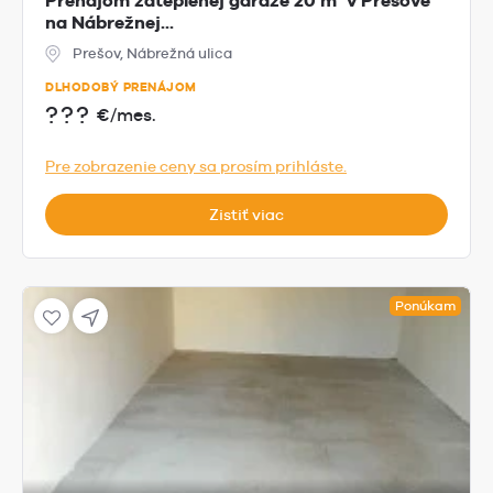
Prenájom zateplenej garáže 20 m² v Prešove
na Nábrežnej...
Prešov, Nábrežná ulica
DLHODOBÝ PRENÁJOM
???
€/mes.
Pre zobrazenie ceny sa prosím prihláste.
Zistiť viac
Ponúkam