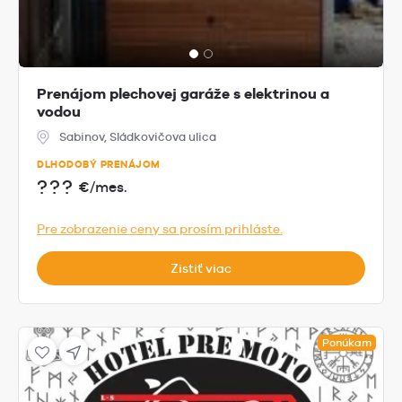
Prenájom plechovej garáže s elektrinou a
vodou
Sabinov, Sládkovičova ulica
DLHODOBÝ PRENÁJOM
???
€/mes.
Pre zobrazenie ceny sa prosím prihláste.
Zistiť viac
Ponúkam