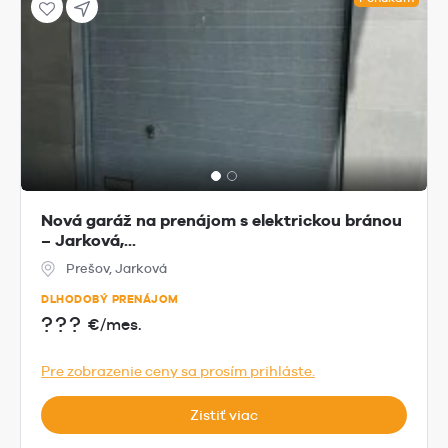
Nová garáž na prenájom s elektrickou bránou
– Jarková,...
Prešov, Jarková
DLHODOBÝ PRENÁJOM
???
€/mes.
Pre zobrazenie ceny sa prosím prihláste.
Zistiť viac