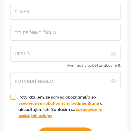
E-MAIL
TELEFÓNNE ČÍSLO
HESLO
Minimálny počet znakov je 8.
POTVRDIŤ HESLO
Potvrdzujem, že som sa oboznámil/a so
všeobecnými obchodnými podmienkami
a
akceptujem ich. Súhlasím so
spracovaním
osobných údajov
.