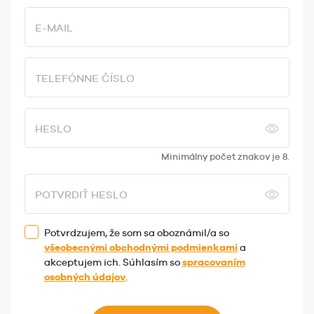
E-MAIL
TELEFÓNNE ČÍSLO
HESLO
Minimálny počet znakov je 8.
POTVRDIŤ HESLO
Potvrdzujem, že som sa oboznámil/a so
všeobecnými obchodnými podmienkami
a
akceptujem ich. Súhlasím so
spracovaním
osobných údajov
.