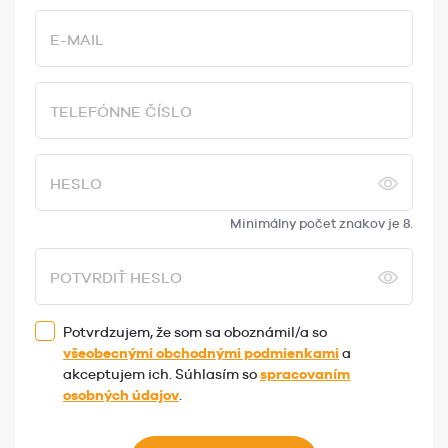
E-MAIL
TELEFÓNNE ČÍSLO
HESLO
Minimálny počet znakov je 8.
POTVRDIŤ HESLO
Potvrdzujem, že som sa oboznámil/a so
všeobecnými obchodnými podmienkami
a
akceptujem ich. Súhlasím so
spracovaním
osobných údajov
.