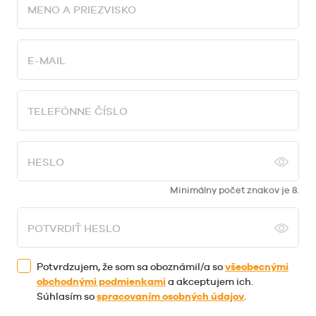
MENO A PRIEZVISKO
E-MAIL
TELEFÓNNE ČÍSLO
HESLO
Minimálny počet znakov je 8.
POTVRDIŤ HESLO
Potvrdzujem, že som sa oboznámil/a so
všeobecnými
obchodnými podmienkami
a akceptujem ich.
Súhlasím so
spracovaním osobných údajov
.