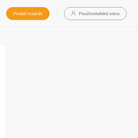
Pridať inzerát
Používateľská zóna