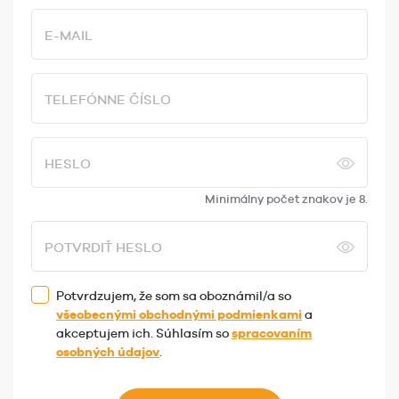
E-MAIL
TELEFÓNNE ČÍSLO
HESLO
Minimálny počet znakov je 8.
POTVRDIŤ HESLO
Potvrdzujem, že som sa oboznámil/a so
všeobecnými obchodnými podmienkami
a
akceptujem ich. Súhlasím so
spracovaním
osobných údajov
.