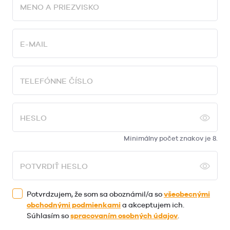
MENO A PRIEZVISKO
E-MAIL
TELEFÓNNE ČÍSLO
HESLO
Minimálny počet znakov je 8.
POTVRDIŤ HESLO
Potvrdzujem, že som sa oboznámil/a so
všeobecnými
obchodnými podmienkami
a akceptujem ich.
Súhlasím so
spracovaním osobných údajov
.