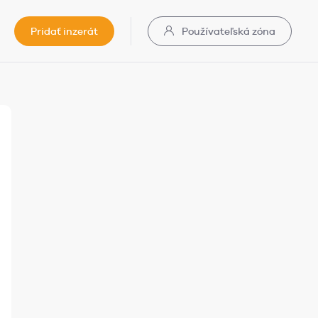
Pridať inzerát
Používateľská zóna