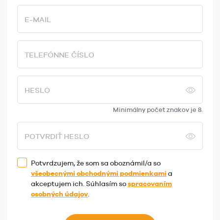
E-MAIL
TELEFÓNNE ČÍSLO
HESLO
Minimálny počet znakov je 8.
POTVRDIŤ HESLO
Potvrdzujem, že som sa oboznámil/a so
všeobecnými obchodnými podmienkami
a
akceptujem ich. Súhlasím so
spracovaním
osobných údajov
.