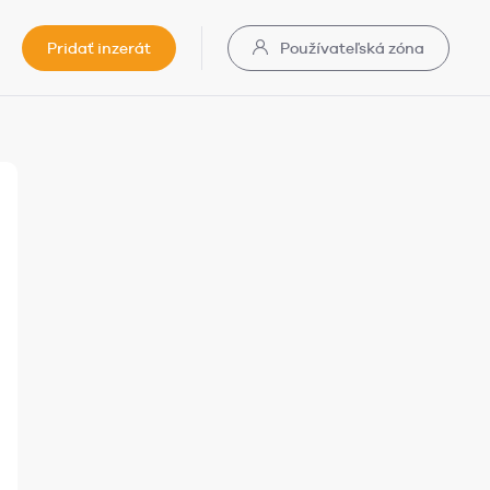
Pridať inzerát
Používateľská zóna