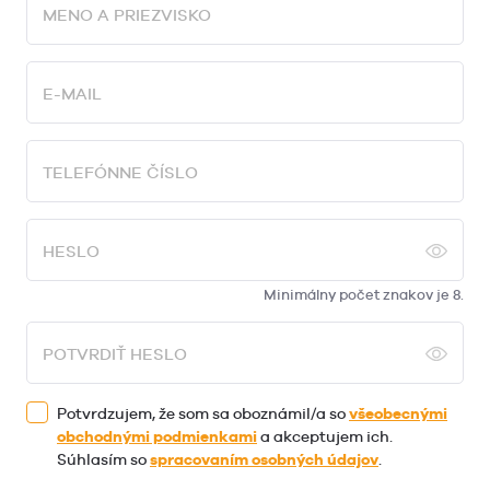
MENO A PRIEZVISKO
E-MAIL
TELEFÓNNE ČÍSLO
HESLO
Minimálny počet znakov je 8.
POTVRDIŤ HESLO
Potvrdzujem, že som sa oboznámil/a so
všeobecnými
obchodnými podmienkami
a akceptujem ich.
Súhlasím so
spracovaním osobných údajov
.