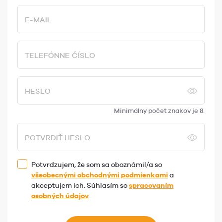
E-MAIL
TELEFÓNNE ČÍSLO
HESLO
Minimálny počet znakov je 8.
POTVRDIŤ HESLO
Potvrdzujem, že som sa oboznámil/a so
všeobecnými obchodnými podmienkami
a
akceptujem ich. Súhlasím so
spracovaním
osobných údajov
.