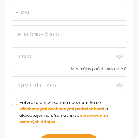
E-MAIL
TELEFÓNNE ČÍSLO
HESLO
Minimálny počet znakov je 8.
POTVRDIŤ HESLO
Potvrdzujem, že som sa oboznámil/a so
všeobecnými obchodnými podmienkami
a
akceptujem ich. Súhlasím so
spracovaním
osobných údajov
.