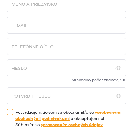
MENO A PRIEZVISKO
E-MAIL
TELEFÓNNE ČÍSLO
HESLO
Minimálny počet znakov je 8.
POTVRDIŤ HESLO
Potvrdzujem, že som sa oboznámil/a so
všeobecnými
obchodnými podmienkami
a akceptujem ich.
Súhlasím so
spracovaním osobných údajov
.