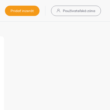
Pridať inzerát
Používateľská zóna