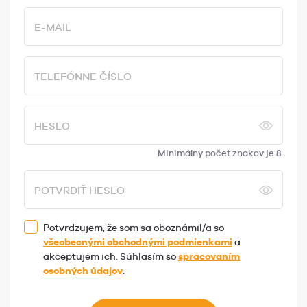
E-MAIL
TELEFÓNNE ČÍSLO
HESLO
Minimálny počet znakov je 8.
POTVRDIŤ HESLO
Potvrdzujem, že som sa oboznámil/a so
všeobecnými obchodnými podmienkami
a
akceptujem ich. Súhlasím so
spracovaním
osobných údajov
.