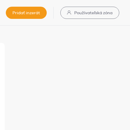
Pridať inzerát
Používateľská zóna