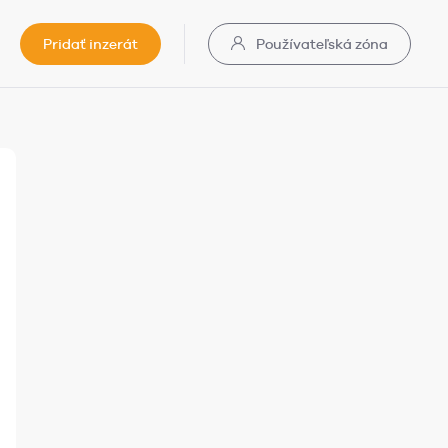
Pridať inzerát
Používateľská zóna