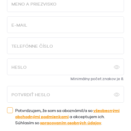
MENO A PRIEZVISKO
E-MAIL
TELEFÓNNE ČÍSLO
HESLO
Minimálny počet znakov je 8.
POTVRDIŤ HESLO
Potvrdzujem, že som sa oboznámil/a so
všeobecnými
obchodnými podmienkami
a akceptujem ich.
Súhlasím so
spracovaním osobných údajov
.