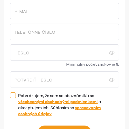
E-MAIL
TELEFÓNNE ČÍSLO
HESLO
Minimálny počet znakov je 8.
POTVRDIŤ HESLO
Potvrdzujem, že som sa oboznámil/a so
všeobecnými obchodnými podmienkami
a
akceptujem ich. Súhlasím so
spracovaním
osobných údajov
.