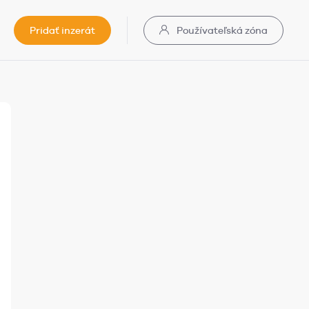
Pridať inzerát
Používateľská zóna