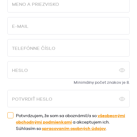
MENO A PRIEZVISKO
E-MAIL
TELEFÓNNE ČÍSLO
HESLO
Minimálny počet znakov je 8.
POTVRDIŤ HESLO
Potvrdzujem, že som sa oboznámil/a so
všeobecnými
obchodnými podmienkami
a akceptujem ich.
Súhlasím so
spracovaním osobných údajov
.