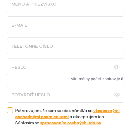
MENO A PRIEZVISKO
E-MAIL
TELEFÓNNE ČÍSLO
HESLO
Minimálny počet znakov je 8.
POTVRDIŤ HESLO
Potvrdzujem, že som sa oboznámil/a so
všeobecnými
obchodnými podmienkami
a akceptujem ich.
Súhlasím so
spracovaním osobných údajov
.