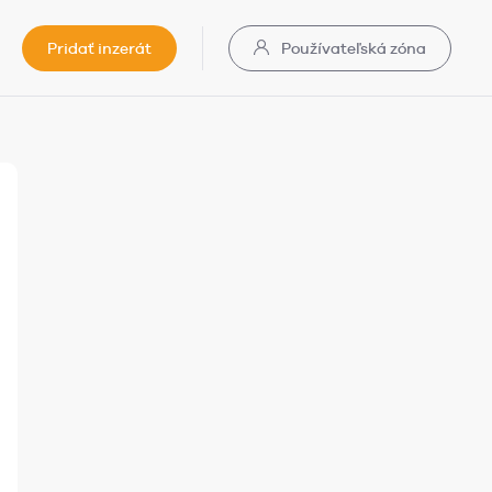
Pridať inzerát
Používateľská zóna