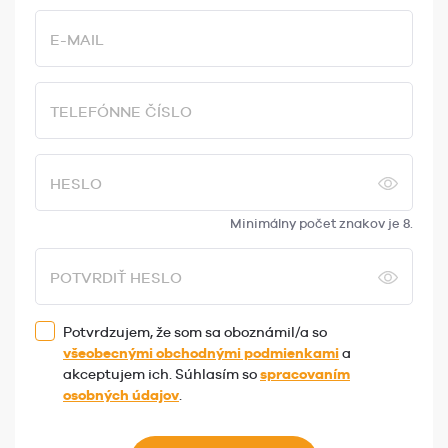
E-MAIL
TELEFÓNNE ČÍSLO
HESLO
Minimálny počet znakov je 8.
POTVRDIŤ HESLO
Potvrdzujem, že som sa oboznámil/a so
všeobecnými obchodnými podmienkami
a
akceptujem ich. Súhlasím so
spracovaním
osobných údajov
.