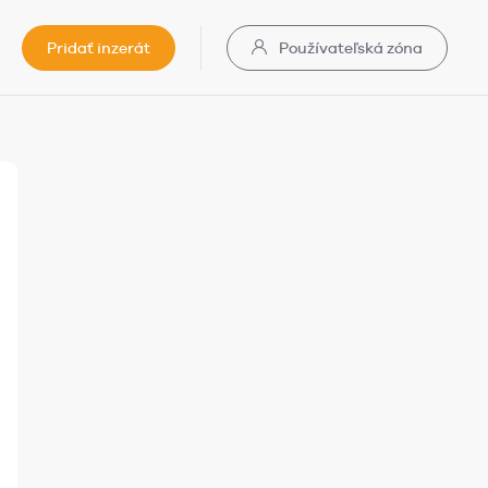
Pridať inzerát
Používateľská zóna