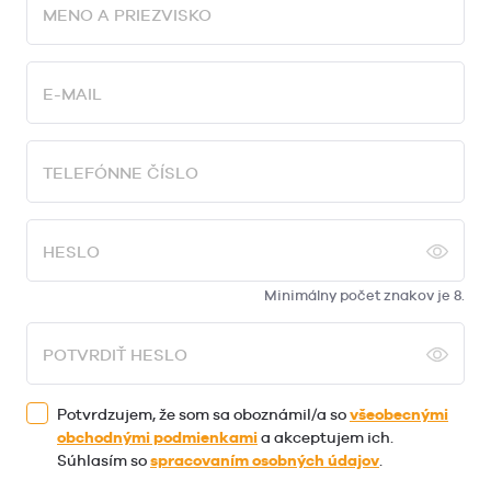
MENO A PRIEZVISKO
E-MAIL
TELEFÓNNE ČÍSLO
HESLO
Minimálny počet znakov je 8.
POTVRDIŤ HESLO
Potvrdzujem, že som sa oboznámil/a so
všeobecnými
obchodnými podmienkami
a akceptujem ich.
Súhlasím so
spracovaním osobných údajov
.