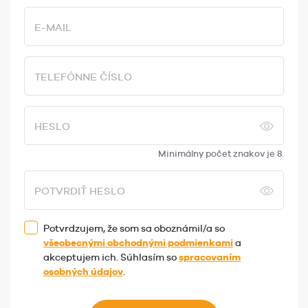
E-MAIL
TELEFÓNNE ČÍSLO
HESLO
Minimálny počet znakov je 8.
POTVRDIŤ HESLO
Potvrdzujem, že som sa oboznámil/a so
všeobecnými obchodnými podmienkami
a
akceptujem ich. Súhlasím so
spracovaním
osobných údajov
.