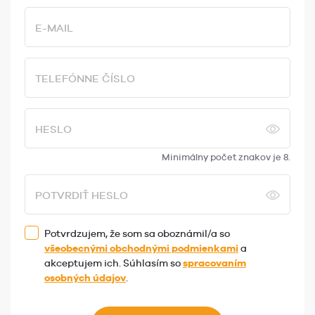
E-MAIL
TELEFÓNNE ČÍSLO
HESLO
Minimálny počet znakov je 8.
POTVRDIŤ HESLO
Potvrdzujem, že som sa oboznámil/a so
všeobecnými obchodnými podmienkami
a
akceptujem ich. Súhlasím so
spracovaním
osobných údajov
.