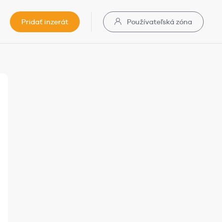
Pridať inzerát
Používateľská zóna