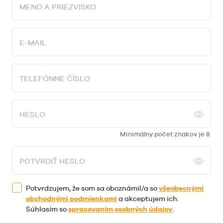
MENO A PRIEZVISKO
E-MAIL
TELEFÓNNE ČÍSLO
HESLO
Minimálny počet znakov je 8.
POTVRDIŤ HESLO
Potvrdzujem, že som sa oboznámil/a so
všeobecnými
obchodnými podmienkami
a akceptujem ich.
Súhlasím so
spracovaním osobných údajov
.