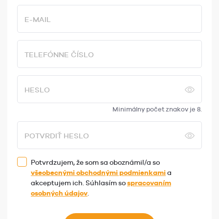
E-MAIL
TELEFÓNNE ČÍSLO
HESLO
Minimálny počet znakov je 8.
POTVRDIŤ HESLO
Potvrdzujem, že som sa oboznámil/a so
všeobecnými obchodnými podmienkami
a
akceptujem ich. Súhlasím so
spracovaním
osobných údajov
.