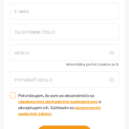
E-MAIL
TELEFÓNNE ČÍSLO
HESLO
Minimálny počet znakov je 8.
POTVRDIŤ HESLO
Potvrdzujem, že som sa oboznámil/a so
všeobecnými obchodnými podmienkami
a
akceptujem ich. Súhlasím so
spracovaním
osobných údajov
.