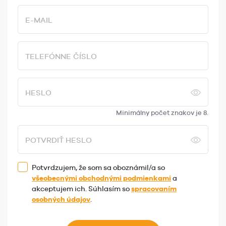
E-MAIL
TELEFÓNNE ČÍSLO
HESLO
Minimálny počet znakov je 8.
POTVRDIŤ HESLO
Potvrdzujem, že som sa oboznámil/a so
všeobecnými obchodnými podmienkami
a
akceptujem ich. Súhlasím so
spracovaním
osobných údajov
.