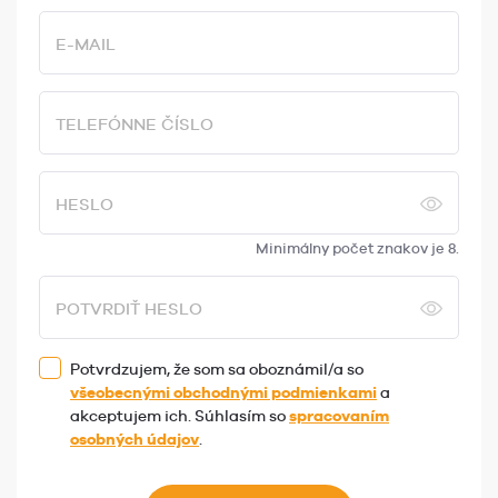
E-MAIL
TELEFÓNNE ČÍSLO
HESLO
Minimálny počet znakov je 8.
POTVRDIŤ HESLO
Potvrdzujem, že som sa oboznámil/a so
všeobecnými obchodnými podmienkami
a
akceptujem ich. Súhlasím so
spracovaním
osobných údajov
.