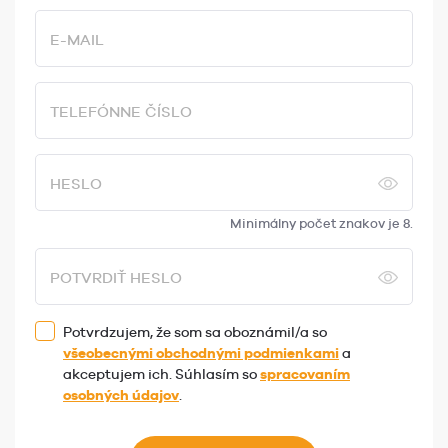
E-MAIL
TELEFÓNNE ČÍSLO
HESLO
Minimálny počet znakov je 8.
POTVRDIŤ HESLO
Potvrdzujem, že som sa oboznámil/a so
všeobecnými obchodnými podmienkami
a
akceptujem ich. Súhlasím so
spracovaním
osobných údajov
.