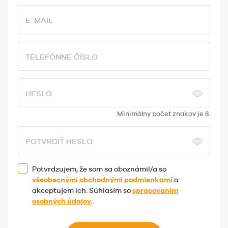
E-MAIL
TELEFÓNNE ČÍSLO
HESLO
Minimálny počet znakov je 8.
POTVRDIŤ HESLO
Potvrdzujem, že som sa oboznámil/a so
všeobecnými obchodnými podmienkami
a
akceptujem ich. Súhlasím so
spracovaním
osobných údajov
.