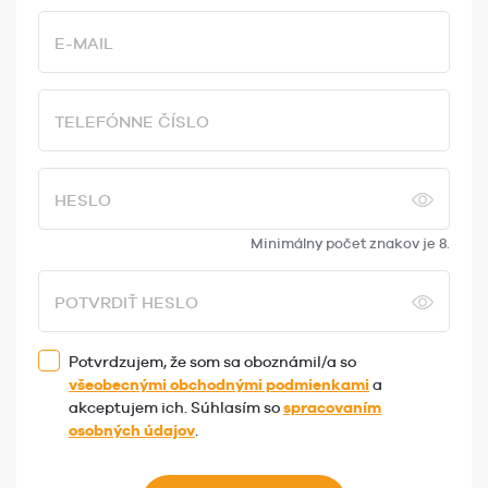
E-MAIL
TELEFÓNNE ČÍSLO
HESLO
Minimálny počet znakov je 8.
POTVRDIŤ HESLO
Potvrdzujem, že som sa oboznámil/a so
všeobecnými obchodnými podmienkami
a
akceptujem ich. Súhlasím so
spracovaním
osobných údajov
.