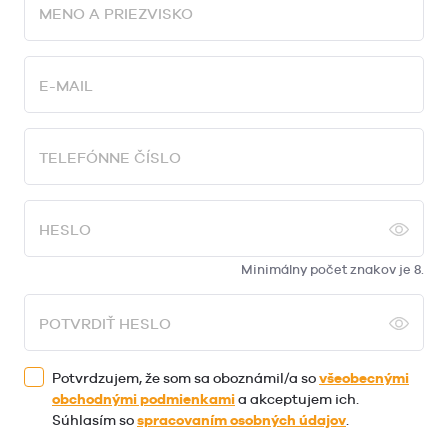
MENO A PRIEZVISKO
E-MAIL
TELEFÓNNE ČÍSLO
HESLO
Minimálny počet znakov je 8.
POTVRDIŤ HESLO
Potvrdzujem, že som sa oboznámil/a so
všeobecnými
obchodnými podmienkami
a akceptujem ich.
Súhlasím so
spracovaním osobných údajov
.