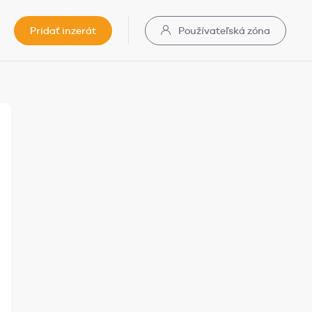
Pridať inzerát
Používateľská zóna