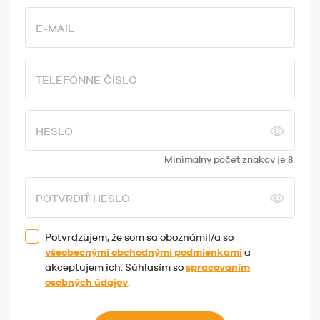
E-MAIL
TELEFÓNNE ČÍSLO
HESLO
Minimálny počet znakov je 8.
POTVRDIŤ HESLO
Potvrdzujem, že som sa oboznámil/a so
všeobecnými obchodnými podmienkami
a
akceptujem ich. Súhlasím so
spracovaním
osobných údajov
.