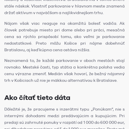
stále náskok. Vlastniť parkovanie v hlavnom meste znamená
držať aktívum v najväčšom a najlikvidnejšom trhu.
Nájom však viac reaguje na okamžitú bolesť vodiča. Ak
človek potrebuje miesto pri dome alebo pri práci, mesačná
cena sa rýchlo prispôsobí tomu, ako veľmi je parkovanie
nedostatkové. Preto môžu Košice pri nájme dobehnúť
Bratislavu, aj keď kúpna cena ostáva nižšia.
Neznamená to, že každé parkovanie v oboch mestách stojí
rovnako. Mestské časti, typ státia a konkrétna poloha vedia
cenu výrazne zmeniť. Medián však hovorí, že bežný nájomný
trh v Košiciach už nie je mäkkou alternatívou k Bratislave.
Ako čítať tieto dáta
Dôležité je, že pracujeme s inzerátmi typu „Ponúkam“, nie s
internými dohodami medzi predávajúcim a kupujúcim. Pri
predaji sú zahrnuté ponuky v rozpätí od 1 000 do 600 000 eur,