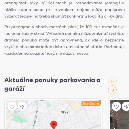
prenajímať roky. V Košiciach je rozhodovanie jemnejšie:
nižšia kúpna cena pri rovnakom nájme môže papierovo
vyzerať lepšie, no treba skúmať konkrétnu lokalitu a likviditu.
Pri prenájme v oboch mestách platí, že 100 eur mesačne je
iba orientačný stred. Výhodná ponuka môže zmiznúť rýchlo a
drahšia ponuka môže byť oprávnená, ak ide o bezpečné,
kryté alebo mimoriadne dobre umiestnené státie. Rozhoduje
každodenná použiteľnosť, nie názov mesta.
Aktuálne ponuky parkovania a
garáží
Ponúkam