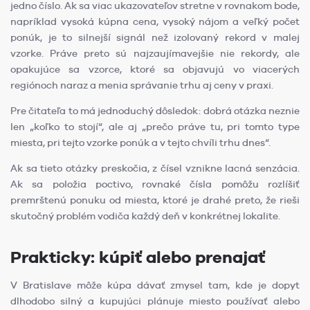
jedno číslo. Ak sa viac ukazovateľov stretne v rovnakom bode,
napríklad vysoká kúpna cena, vysoký nájom a veľký počet
ponúk, je to silnejší signál než izolovaný rekord v malej
vzorke. Práve preto sú najzaujímavejšie nie rekordy, ale
opakujúce sa vzorce, ktoré sa objavujú vo viacerých
regiónoch naraz a menia správanie trhu aj ceny v praxi.
Pre čitateľa to má jednoduchý dôsledok: dobrá otázka neznie
len „koľko to stojí“, ale aj „prečo práve tu, pri tomto type
miesta, pri tejto vzorke ponúk a v tejto chvíli trhu dnes“.
Ak sa tieto otázky preskočia, z čísel vznikne lacná senzácia.
Ak sa položia poctivo, rovnaké čísla pomôžu rozlíšiť
premrštenú ponuku od miesta, ktoré je drahé preto, že rieši
skutočný problém vodiča každý deň v konkrétnej lokalite.
Prakticky: kúpiť alebo prenajať
V Bratislave môže kúpa dávať zmysel tam, kde je dopyt
dlhodobo silný a kupujúci plánuje miesto používať alebo