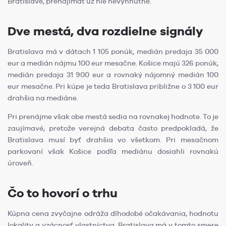
Bratislave, prenajímať už nie nevyhnutne.
Dve mestá, dva rozdielne signály
Bratislava má v dátach 1 105 ponúk, medián predaja 35 000
eur a medián nájmu 100 eur mesačne. Košice majú 326 ponúk,
medián predaja 31 900 eur a rovnaký nájomný medián 100
eur mesačne. Pri kúpe je teda Bratislava približne o 3 100 eur
drahšia na mediáne.
Pri prenájme však obe mestá sedia na rovnakej hodnote. To je
zaujímavé, pretože verejná debata často predpokladá, že
Bratislava musí byť drahšia vo všetkom. Pri mesačnom
parkovaní však Košice podľa mediánu dosiahli rovnakú
úroveň.
Čo to hovorí o trhu
Kúpna cena zvyčajne odráža dlhodobé očakávania, hodnotu
lokality a vzácnosť vlastníctva. Bratislava má v tomto smere