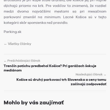
Bratislava je pri kúpe stále drahšia, ale Košice jej pri nájme
dýchajú priamo na krk. Pre vodičov to znamená, že rozdiel
medzi dvoma najväčšími mestami sa pri mesačnom
parkovaní zmenšil na minimum. Lacné Košice sú v tejto
kategórii skôr spomienka než pravidlo.
Parking.sk
← Všetky články
← Predchádzajúci článok
Trenčín potichu predbehol Košice? Pri garážach šokuje
mediánom
Nasledujúci článok →
Košice sú druhý parkovací trh Slovenska a ceny tomu
začínajú zodpovedať
Mohlo by vás zaujímať