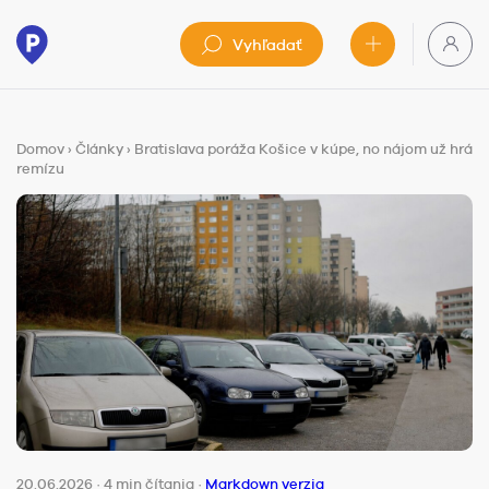
Vyhľadať
Domov
›
Články
›
Bratislava poráža Košice v kúpe, no nájom už hrá
remízu
20.06.2026
·
4 min čítania
·
Markdown verzia