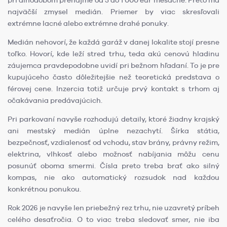
pri dlhodobom prenájme od 5 do 1 000 eur mesačne. Preto má
najväčší zmysel medián. Priemer by viac skresľovali
extrémne lacné alebo extrémne drahé ponuky.
Medián nehovorí, že každá garáž v danej lokalite stojí presne
toľko. Hovorí, kde leží stred trhu, teda akú cenovú hladinu
záujemca pravdepodobne uvidí pri bežnom hľadaní. To je pre
kupujúceho často dôležitejšie než teoretická predstava o
férovej cene. Inzercia totiž určuje prvý kontakt s trhom aj
očakávania predávajúcich.
Pri parkovaní navyše rozhodujú detaily, ktoré žiadny krajský
ani mestský medián úplne nezachytí. Šírka státia,
bezpečnosť, vzdialenosť od vchodu, stav brány, právny režim,
elektrina, vlhkosť alebo možnosť nabíjania môžu cenu
posunúť oboma smermi. Čísla preto treba brať ako silný
kompas, nie ako automatický rozsudok nad každou
konkrétnou ponukou.
Rok 2026 je navyše len priebežný rez trhu, nie uzavretý príbeh
celého desaťročia. O to viac treba sledovať smer, nie iba