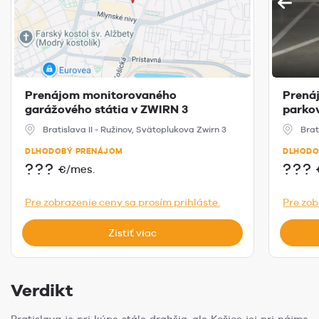
Prenájom monitorovaného
Prená
garážového státia v ZWIRN 3
parkov
Bratislava II - Ružinov, Svätoplukova Zwirn 3
Brat
DLHODOBÝ PRENÁJOM
DLHODO
???
???
€/mes.
Pre zobrazenie ceny sa prosím prihláste.
Pre zob
Zistiť viac
Verdikt