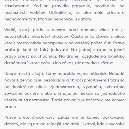
zásobovanie. Keď sa pravidlo pritvrdilo, neodhalilo iba
neslušných vodičov. Odhalilo aj to, ako málo priestoru
nechávame tým, ktorí sa nepohybujú autom.
Vodič, ktorý príde o miesto pred domom, však nie je
automaticky nepriateľ chodcov. Často je to človek z ulice,
ktorú mesto nikdy nepripravilo na dnešný počet áut. Práve
preto je konflikt taký jedovatý. Na jednej strane je jasné
právo prejsť po chodníku. Na druhej každodenná logistika
domácností, ktoré počujú len zákaz, ale nevidia riešenie.
Dobré mestá z tejto témy neurobia vojnu nálepiek. Nebudú
hovoriť, že vodiči sú bezohľadní a chodci precitlivení. Pozrú sa
na konkrétne ulice, zjednosmernia, vyznačia, odstránia
zbytočné bariéry alebo priznajú, že niekde sa jednoducho
všetky autá nezmestia. Tvrdé pravidlo je začiatok, nie koniec
práce.
Práve preto chodníkový zákaz nie je koniec parkovacej
debaty, ale jej najviditeľnejší začiatok. Ukázal, kde slovenské