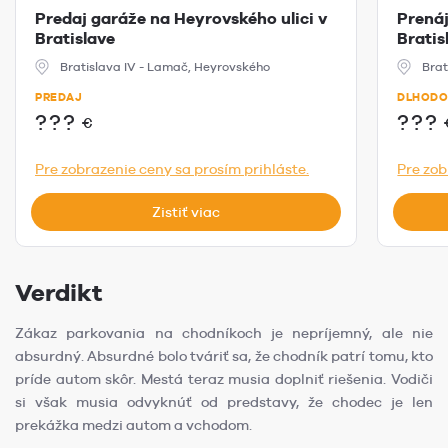
Predaj garáže na Heyrovského ulici v
Prená
Bratislave
Bratis
Bratislava IV - Lamač, Heyrovského
Brat
PREDAJ
DLHODO
???
???
€
Pre zobrazenie ceny sa prosím prihláste.
Pre zob
Zistiť viac
Verdikt
Zákaz parkovania na chodníkoch je nepríjemný, ale nie
absurdný. Absurdné bolo tváriť sa, že chodník patrí tomu, kto
príde autom skôr. Mestá teraz musia doplniť riešenia. Vodiči
si však musia odvyknúť od predstavy, že chodec je len
prekážka medzi autom a vchodom.