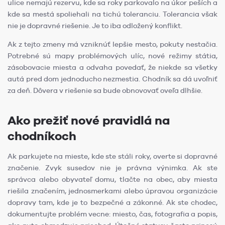
ulice nemajú rezervu, kde sa roky parkovalo na úkor peších a
kde sa mestá spoliehali na tichú toleranciu. Tolerancia však
nie je dopravné riešenie. Je to iba odložený konflikt.
Ak z tejto zmeny má vzniknúť lepšie mesto, pokuty nestačia.
Potrebné sú mapy problémových ulíc, nové režimy státia,
zásobovacie miesta a odvaha povedať, že niekde sa všetky
autá pred dom jednoducho nezmestia. Chodník sa dá uvoľniť
za deň. Dôvera v riešenie sa bude obnovovať oveľa dlhšie.
Ako prežiť nové pravidlá na
chodníkoch
Ak parkujete na mieste, kde ste stáli roky, overte si dopravné
značenie. Zvyk susedov nie je právna výnimka. Ak ste
správca alebo obyvateľ domu, tlačte na obec, aby miesta
riešila značením, jednosmerkami alebo úpravou organizácie
dopravy tam, kde je to bezpečné a zákonné. Ak ste chodec,
dokumentujte problém vecne: miesto, čas, fotografia a popis,