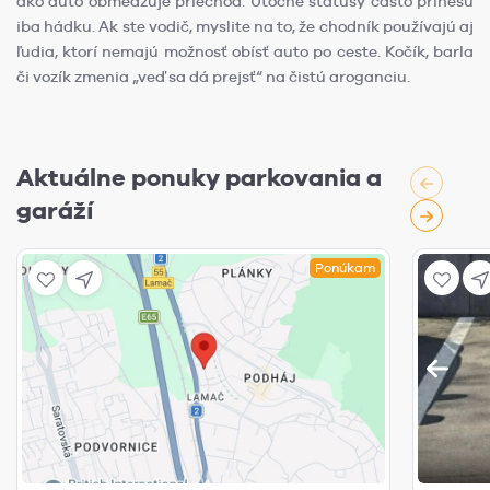
ako auto obmedzuje priechod. Útočné statusy často prinesú
iba hádku. Ak ste vodič, myslite na to, že chodník používajú aj
ľudia, ktorí nemajú možnosť obísť auto po ceste. Kočík, barla
či vozík zmenia „veď sa dá prejsť“ na čistú aroganciu.
Aktuálne ponuky parkovania a
garáží
Ponúkam