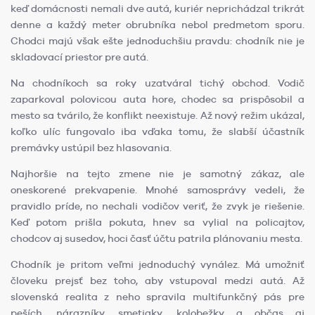
keď domácnosti nemali dve autá, kuriér neprichádzal trikrát
denne a každý meter obrubníka nebol predmetom sporu.
Chodci majú však ešte jednoduchšiu pravdu: chodník nie je
skladovací priestor pre autá.
Na chodníkoch sa roky uzatváral tichý obchod. Vodič
zaparkoval polovicou auta hore, chodec sa prispôsobil a
mesto sa tvárilo, že konflikt neexistuje. Až nový režim ukázal,
koľko ulíc fungovalo iba vďaka tomu, že slabší účastník
premávky ustúpil bez hlasovania.
Najhoršie na tejto zmene nie je samotný zákaz, ale
oneskorené prekvapenie. Mnohé samosprávy vedeli, že
pravidlo príde, no nechali vodičov veriť, že zvyk je riešenie.
Keď potom prišla pokuta, hnev sa vylial na policajtov,
chodcov aj susedov, hoci časť účtu patrila plánovaniu mesta.
Chodník je pritom veľmi jednoduchý vynález. Má umožniť
človeku prejsť bez toho, aby vstupoval medzi autá. Až
slovenská realita z neho spravila multifunkčný pás pre
peších, nárazníky, smetiaky, kolobežky a občas aj