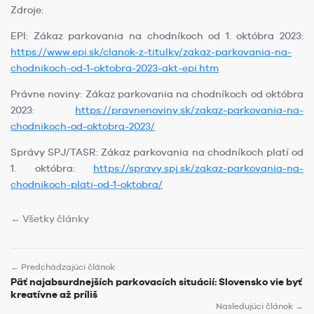
Zdroje:
EPI: Zákaz parkovania na chodníkoch od 1. októbra 2023:
https://www.epi.sk/clanok-z-titulky/zakaz-parkovania-na-
chodnikoch-od-1-oktobra-2023-akt-epi.htm
Právne noviny: Zákaz parkovania na chodníkoch od októbra
2023:
https://pravnenoviny.sk/zakaz-parkovania-na-
chodnikoch-od-oktobra-2023/
Správy SPJ/TASR: Zákaz parkovania na chodníkoch platí od
1. októbra:
https://spravy.spj.sk/zakaz-parkovania-na-
chodnikoch-plati-od-1-oktobra/
← Všetky články
← Predchádzajúci článok
Päť najabsurdnejších parkovacích situácií: Slovensko vie byť
kreatívne až príliš
Nasledujúci článok →