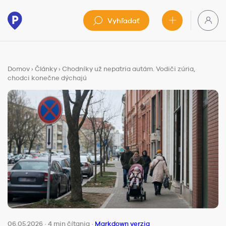
Vyhľadať
Domov
›
Články
›
Chodníky už nepatria autám. Vodiči zúria,
chodci konečne dýchajú
06.05.2026
·
4 min čítania
·
Markdown verzia