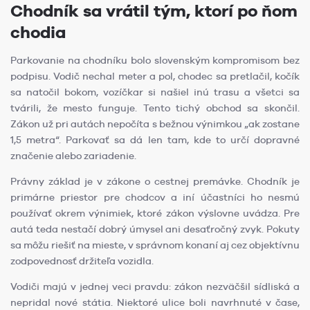
Chodník sa vrátil tým, ktorí po ňom
chodia
Parkovanie na chodníku bolo slovenským kompromisom bez
podpisu. Vodič nechal meter a pol, chodec sa pretlačil, kočík
sa natočil bokom, vozíčkar si našiel inú trasu a všetci sa
tvárili, že mesto funguje. Tento tichý obchod sa skončil.
Zákon už pri autách nepočíta s bežnou výnimkou „ak zostane
1,5 metra“. Parkovať sa dá len tam, kde to určí dopravné
značenie alebo zariadenie.
Právny základ je v zákone o cestnej premávke. Chodník je
primárne priestor pre chodcov a iní účastníci ho nesmú
používať okrem výnimiek, ktoré zákon výslovne uvádza. Pre
autá teda nestačí dobrý úmysel ani desaťročný zvyk. Pokuty
sa môžu riešiť na mieste, v správnom konaní aj cez objektívnu
zodpovednosť držiteľa vozidla.
Vodiči majú v jednej veci pravdu: zákon nezväčšil sídliská a
nepridal nové státia. Niektoré ulice boli navrhnuté v čase,