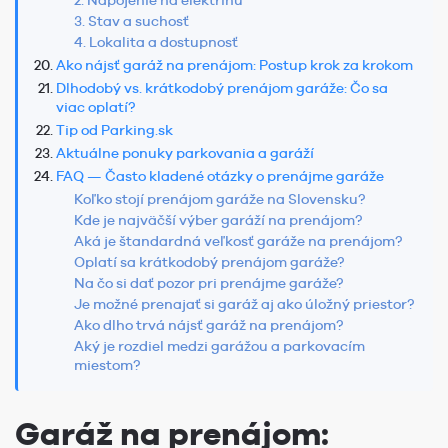
2. Napojenie na elektrinu
3. Stav a suchosť
4. Lokalita a dostupnosť
Ako nájsť garáž na prenájom: Postup krok za krokom
Dlhodobý vs. krátkodobý prenájom garáže: Čo sa
viac oplatí?
Tip od Parking.sk
Aktuálne ponuky parkovania a garáží
FAQ — Často kladené otázky o prenájme garáže
Koľko stojí prenájom garáže na Slovensku?
Kde je najväčší výber garáží na prenájom?
Aká je štandardná veľkosť garáže na prenájom?
Oplatí sa krátkodobý prenájom garáže?
Na čo si dať pozor pri prenájme garáže?
Je možné prenajať si garáž aj ako úložný priestor?
Ako dlho trvá nájsť garáž na prenájom?
Aký je rozdiel medzi garážou a parkovacím
miestom?
Garáž na prenájom: