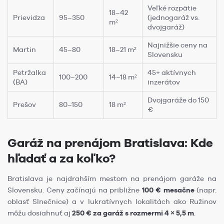
Veľké rozpätie
18–42
Prievidza
95–350
(jednogaráž vs.
m²
dvojgaráž)
Najnižšie ceny na
Martin
45–80
18–21 m²
Slovensku
Petržalka
45+ aktívnych
100–200
14–18 m²
(BA)
inzerátov
Dvojgaráže do 150
Prešov
80–150
18 m²
€
Garáž na prenájom Bratislava: Kde
hľadať a za koľko?
Bratislava je najdrahším mestom na prenájom garáže na
Slovensku. Ceny začínajú na približne
100 € mesačne
(napr.
oblasť Slnečnice) a v lukratívnych lokalitách ako Ružinov
môžu dosiahnuť aj
250 € za garáž s rozmermi 4 × 5,5 m
.