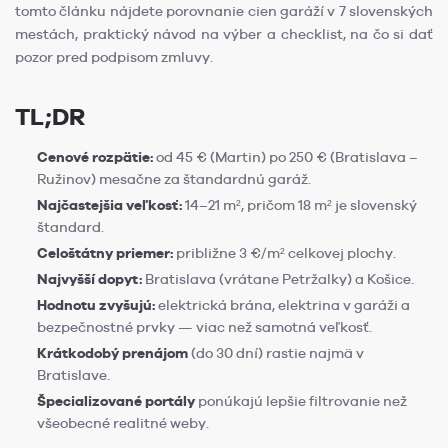
tomto článku nájdete porovnanie cien garáží v 7 slovenských
mestách, praktický návod na výber a checklist, na čo si dať
pozor pred podpisom zmluvy.
TL;DR
Cenové rozpätie:
od 45 € (Martin) po 250 € (Bratislava –
Ružinov) mesačne za štandardnú garáž.
Najčastejšia veľkosť:
14–21 m², pričom 18 m² je slovenský
štandard.
Celoštátny priemer:
približne 3 €/m² celkovej plochy.
Najvyšší dopyt:
Bratislava (vrátane Petržalky) a Košice.
Hodnotu zvyšujú:
elektrická brána, elektrina v garáži a
bezpečnostné prvky — viac než samotná veľkosť.
Krátkodobý prenájom
(do 30 dní) rastie najmä v
Bratislave.
Špecializované portály
ponúkajú lepšie filtrovanie než
všeobecné realitné weby.