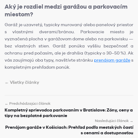
Aký je rozdiel medzi garážou a parkovacím
miestom?
Garáž je uzavretý, typicky murovaný alebo panelový priestor
s vlastnými dverami/bránou. Parkovacie miesto je
vyznačená plocha v garážovom dome alebo na parkovisku —
bez vlastných stien. Garáž ponúka vyššiu bezpečnosť a
ochranu pred počasím, ale je drahšia (typicky o 30–50 %). Ak
vás zaujímajú oba typy, navštívte stránku
prenájom garáže
s
kompletným prehľadom ponúk.
← Všetky články
← Predchádzajúci článok
Kompletný sprievodca parkovaním v Bratislave: Zóny, ceny a
tipy na bezplatné parkovanie
Nasledujúci článok →
Prenájom garáže v Košiciach: Prehľad podľa mestských častí
s cenami a dostupnosťou