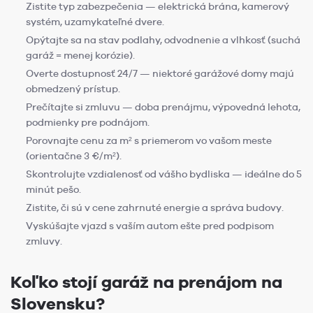
Zistite typ zabezpečenia — elektrická brána, kamerový
systém, uzamykateľné dvere.
Opýtajte sa na stav podlahy, odvodnenie a vlhkosť (suchá
garáž = menej korózie).
Overte dostupnosť 24/7 — niektoré garážové domy majú
obmedzený prístup.
Prečítajte si zmluvu — doba prenájmu, výpovedná lehota,
podmienky pre podnájom.
Porovnajte cenu za m² s priemerom vo vašom meste
(orientačne 3 €/m²).
Skontrolujte vzdialenosť od vášho bydliska — ideálne do 5
minút pešo.
Zistite, či sú v cene zahrnuté energie a správa budovy.
Vyskúšajte vjazd s vaším autom ešte pred podpisom
zmluvy.
Koľko stojí garáž na prenájom na
Slovensku?