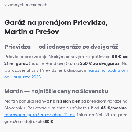
v zimných mesiacoch.
Garáž na prenájom Prievidza,
Martin a Prešov
Prievidza — od jednogaráže po dvojgaráž
Prievidza prekvapuje širokým cenovým rozpätím: od
95 € za
21 m² garáž
(napr. v Handlovej) až po
350 € za dvojgaráž
. Na
Garážovej ulici v Prievidzi je k dispozícii
garáž na podnájom
od 1. augusta 2026
.
Martin — najnižšie ceny na Slovensku
Martin ponúka jedny z
najnižších cien
za prenájom garáže na
Slovensku. Parkovacie miesto tu získate už od
45 €/mesiac
,
murovaná garáž s rozlohou 21 m²
(plus ďalších 21 m² pred
garážou) stojí okolo
80 €
.