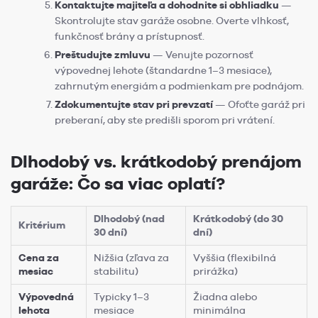
Kontaktujte majiteľa a dohodnite si obhliadku
—
Skontrolujte stav garáže osobne. Overte vlhkosť,
funkčnosť brány a prístupnosť.
Preštudujte zmluvu
— Venujte pozornosť
výpovednej lehote (štandardne 1–3 mesiace),
zahrnutým energiám a podmienkam pre podnájom.
Zdokumentujte stav pri prevzatí
— Ofoťte garáž pri
preberaní, aby ste predišli sporom pri vrátení.
Dlhodobý vs. krátkodobý prenájom
garáže: Čo sa viac oplatí?
Dlhodobý (nad
Krátkodobý (do 30
Kritérium
30 dní)
dní)
Cena za
Nižšia (zľava za
Vyššia (flexibilná
mesiac
stabilitu)
prirážka)
Výpovedná
Typicky 1–3
Žiadna alebo
lehota
mesiace
minimálna