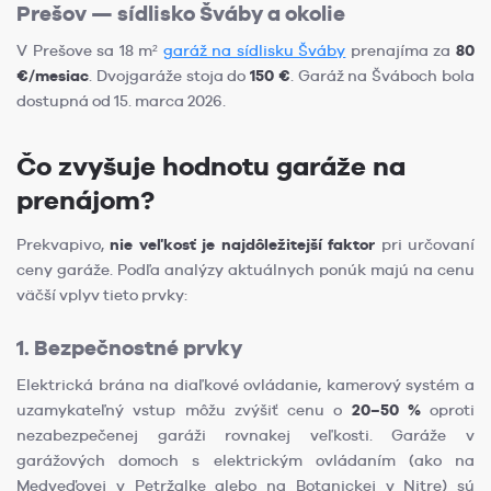
Prešov — sídlisko Šváby a okolie
V Prešove sa 18 m²
garáž na sídlisku Šváby
prenajíma za
80
€/mesiac
. Dvojgaráže stoja do
150 €
. Garáž na Šváboch bola
dostupná od 15. marca 2026.
Čo zvyšuje hodnotu garáže na
prenájom?
Prekvapivo,
nie veľkosť je najdôležitejší faktor
pri určovaní
ceny garáže. Podľa analýzy aktuálnych ponúk majú na cenu
väčší vplyv tieto prvky:
1. Bezpečnostné prvky
Elektrická brána na diaľkové ovládanie, kamerový systém a
uzamykateľný vstup môžu zvýšiť cenu o
20–50 %
oproti
nezabezpečenej garáži rovnakej veľkosti. Garáže v
garážových domoch s elektrickým ovládaním (ako na
Medveďovej v Petržalke alebo na Botanickej v Nitre) sú