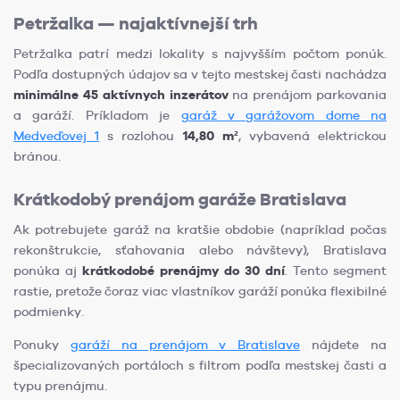
Petržalka — najaktívnejší trh
Petržalka patrí medzi lokality s najvyšším počtom ponúk.
Podľa dostupných údajov sa v tejto mestskej časti nachádza
minimálne 45 aktívnych inzerátov
na prenájom parkovania
a garáží. Príkladom je
garáž v garážovom dome na
Medveďovej 1
s rozlohou
14,80 m²
, vybavená elektrickou
bránou.
Krátkodobý prenájom garáže Bratislava
Ak potrebujete garáž na kratšie obdobie (napríklad počas
rekonštrukcie, sťahovania alebo návštevy), Bratislava
ponúka aj
krátkodobé prenájmy do 30 dní
. Tento segment
rastie, pretože čoraz viac vlastníkov garáží ponúka flexibilné
podmienky.
Ponuky
garáží na prenájom v Bratislave
nájdete na
špecializovaných portáloch s filtrom podľa mestskej časti a
typu prenájmu.