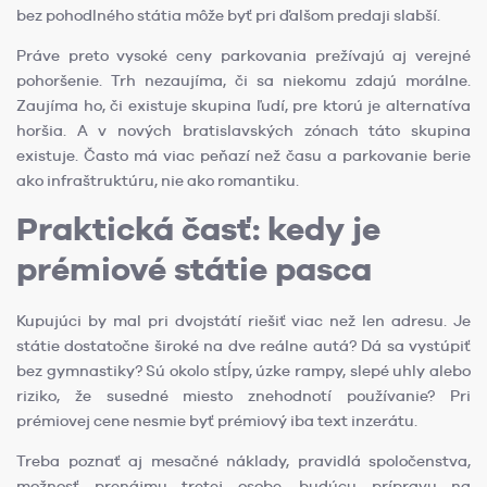
bez pohodlného státia môže byť pri ďalšom predaji slabší.
Práve preto vysoké ceny parkovania prežívajú aj verejné
pohoršenie. Trh nezaujíma, či sa niekomu zdajú morálne.
Zaujíma ho, či existuje skupina ľudí, pre ktorú je alternatíva
horšia. A v nových bratislavských zónach táto skupina
existuje. Často má viac peňazí než času a parkovanie berie
ako infraštruktúru, nie ako romantiku.
Praktická časť: kedy je
prémiové státie pasca
Kupujúci by mal pri dvojstátí riešiť viac než len adresu. Je
státie dostatočne široké na dve reálne autá? Dá sa vystúpiť
bez gymnastiky? Sú okolo stĺpy, úzke rampy, slepé uhly alebo
riziko, že susedné miesto znehodnotí používanie? Pri
prémiovej cene nesmie byť prémiový iba text inzerátu.
Treba poznať aj mesačné náklady, pravidlá spoločenstva,
možnosť prenájmu tretej osobe, budúcu prípravu na