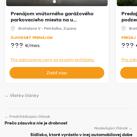
Prenájom vnútorného garážového
Predaj
parkovacieho miesta na u...
podzem
Bratislava V - Petržalka, Zuzany
Brat
DLHODOBÝ PRENÁJOM
PREDAJ
???
???
€/mes.
Pre zobrazenie ceny sa prosím prihláste.
Pre zob
Zistiť viac
← Všetky články
← Predchádzajúci článok
Prečo zásuvka nie je drobnosť
Nasledujúci článok →
Sídlisko, ktoré vyrástlo v inej automobilovej dobe