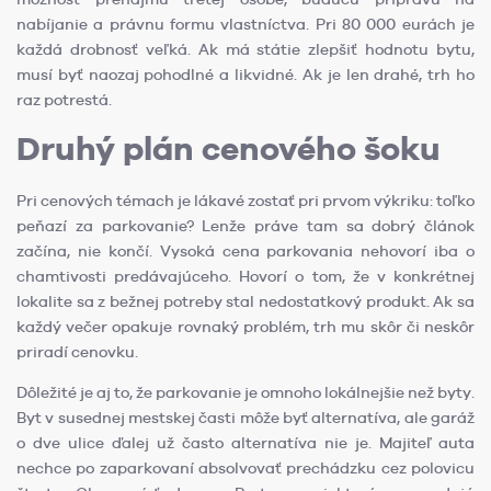
nabíjanie a právnu formu vlastníctva. Pri 80 000 eurách je
každá drobnosť veľká. Ak má státie zlepšiť hodnotu bytu,
musí byť naozaj pohodlné a likvidné. Ak je len drahé, trh ho
raz potrestá.
Druhý plán cenového šoku
Pri cenových témach je lákavé zostať pri prvom výkriku: toľko
peňazí za parkovanie? Lenže práve tam sa dobrý článok
začína, nie končí. Vysoká cena parkovania nehovorí iba o
chamtivosti predávajúceho. Hovorí o tom, že v konkrétnej
lokalite sa z bežnej potreby stal nedostatkový produkt. Ak sa
každý večer opakuje rovnaký problém, trh mu skôr či neskôr
priradí cenovku.
Dôležité je aj to, že parkovanie je omnoho lokálnejšie než byty.
Byt v susednej mestskej časti môže byť alternatíva, ale garáž
o dve ulice ďalej už často alternatíva nie je. Majiteľ auta
nechce po zaparkovaní absolvovať prechádzku cez polovicu