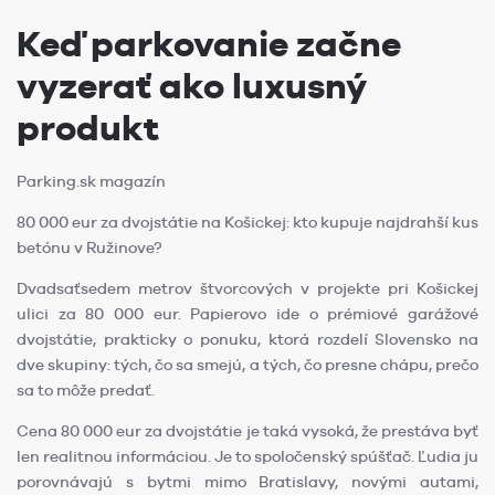
Keď parkovanie začne
vyzerať ako luxusný
produkt
Parking.sk magazín
80 000 eur za dvojstátie na Košickej: kto kupuje najdrahší kus
betónu v Ružinove?
Dvadsaťsedem metrov štvorcových v projekte pri Košickej
ulici za 80 000 eur. Papierovo ide o prémiové garážové
dvojstátie, prakticky o ponuku, ktorá rozdelí Slovensko na
dve skupiny: tých, čo sa smejú, a tých, čo presne chápu, prečo
sa to môže predať.
Cena 80 000 eur za dvojstátie je taká vysoká, že prestáva byť
len realitnou informáciou. Je to spoločenský spúšťač. Ľudia ju
porovnávajú s bytmi mimo Bratislavy, novými autami,