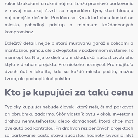
rekonštrukciami a rokmi nájmu. Lenže prémiové parkovanie
v novej mestskej štvrti sa nepredáva tým, ktorí hľadajú
najlacnejšie riešenie. Predáva sa tým, ktorí chcú konkrétne
miesto, pohodlný prístup a minimum každodenných
kompromisov.
Dôležitý detail: nejde o starú murovanú garáž s policami a
montážnou jamou, ale o dvojstátie v podzemnom systéme. To
mení optiku. Nie je to dielňa ani sklad, skôr súčasť životného
štýlu v drahom projekte. Pre niekoho nezmysel. Pre majiteľa
dvoch áut v lokalite, kde sa každé miesto počíta, možno
tvrdá, ale pochopiteľná poistka.
Kto je kupujúci za takú cenu
Typický kupujúci nebude človek, ktorý rieši, či má parkovať
pri obrubníku zadarmo. Skôr vlastník bytu v okolí, investor s
drahou nehnuteľnosťou alebo domácnosť, ktorá chce mať
dve autá pod kontrolou. Pri drahých rezidenčných projektoch
sa parkovanie často stáva súčasťou hodnoty bývania. Byt