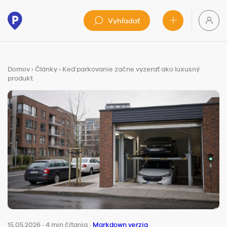
Vyhľadať
Domov
›
Články
›
Keď parkovanie začne vyzerať ako luxusný
produkt
15.05.2026
·
4 min čítania
·
Markdown verzia