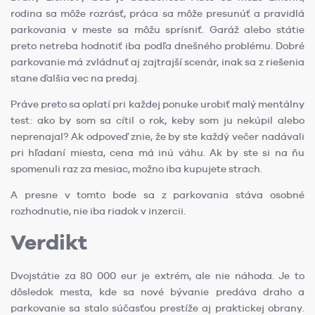
rodina sa môže rozrásť, práca sa môže presunúť a pravidlá
parkovania v meste sa môžu sprísniť. Garáž alebo státie
preto netreba hodnotiť iba podľa dnešného problému. Dobré
parkovanie má zvládnuť aj zajtrajší scenár, inak sa z riešenia
stane ďalšia vec na predaj.
Práve preto sa oplatí pri každej ponuke urobiť malý mentálny
test: ako by som sa cítil o rok, keby som ju nekúpil alebo
neprenajal? Ak odpoveď znie, že by ste každý večer nadávali
pri hľadaní miesta, cena má inú váhu. Ak by ste si na ňu
spomenuli raz za mesiac, možno iba kupujete strach.
A presne v tomto bode sa z parkovania stáva osobné
rozhodnutie, nie iba riadok v inzercii.
Verdikt
Dvojstátie za 80 000 eur je extrém, ale nie náhoda. Je to
dôsledok mesta, kde sa nové bývanie predáva draho a
parkovanie sa stalo súčasťou prestíže aj praktickej obrany.