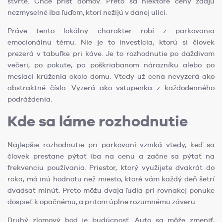
štvrte. Chce prísť domov. Preto sa niektoré ceny zdajú
nezmyselné iba ľuďom, ktorí nežijú v danej ulici.
Práve tento lokálny charakter robí z parkovania
emocionálnu tému. Nie je to investícia, ktorú si človek
prezerá v tabuľke pri káve. Je to rozhodnutie po daždivom
večeri, po pokute, po poškriabanom nárazníku alebo po
mesiaci krúženia okolo domu. Vtedy už cena nevyzerá ako
abstraktné číslo. Vyzerá ako vstupenka z každodenného
podráždenia.
Kde sa láme rozhodnutie
Najlepšie rozhodnutie pri parkovaní vzniká vtedy, keď sa
človek prestane pýtať iba na cenu a začne sa pýtať na
frekvenciu používania. Priestor, ktorý využijete dvakrát do
roka, má inú hodnotu než miesto, ktoré vám každý deň šetrí
dvadsať minút. Preto môžu dvaja ľudia pri rovnakej ponuke
dospieť k opačnému, a pritom úplne rozumnému záveru.
Druhý zlomový bod je budúcnosť. Auto sa môže zmeniť,