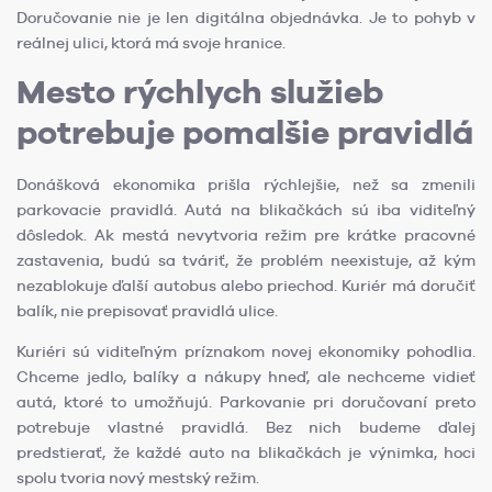
Doručovanie nie je len digitálna objednávka. Je to pohyb v
reálnej ulici, ktorá má svoje hranice.
Mesto rýchlych služieb
potrebuje pomalšie pravidlá
Donášková ekonomika prišla rýchlejšie, než sa zmenili
parkovacie pravidlá. Autá na blikačkách sú iba viditeľný
dôsledok. Ak mestá nevytvoria režim pre krátke pracovné
zastavenia, budú sa tváriť, že problém neexistuje, až kým
nezablokuje ďalší autobus alebo priechod. Kuriér má doručiť
balík, nie prepisovať pravidlá ulice.
Kuriéri sú viditeľným príznakom novej ekonomiky pohodlia.
Chceme jedlo, balíky a nákupy hneď, ale nechceme vidieť
autá, ktoré to umožňujú. Parkovanie pri doručovaní preto
potrebuje vlastné pravidlá. Bez nich budeme ďalej
predstierať, že každé auto na blikačkách je výnimka, hoci
spolu tvoria nový mestský režim.