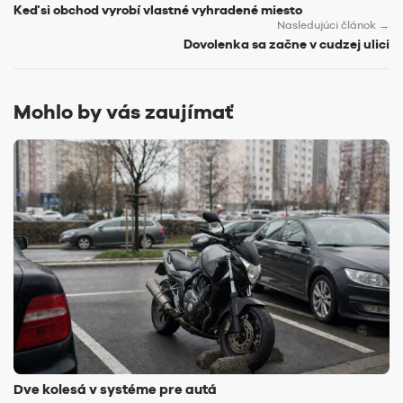
Keď si obchod vyrobí vlastné vyhradené miesto
Nasledujúci článok →
Dovolenka sa začne v cudzej ulici
Mohlo by vás zaujímať
Dve kolesá v systéme pre autá