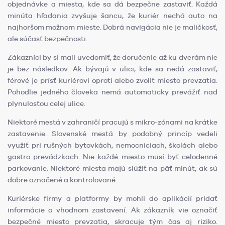
objednávke a miesta, kde sa dá bezpečne zastaviť. Každá
minúta hľadania zvyšuje šancu, že kuriér nechá auto na
najhoršom možnom mieste. Dobrá navigácia nie je maličkosť,
ale súčasť bezpečnosti.
Zákazníci by si mali uvedomiť, že doručenie až ku dverám nie
je bez následkov. Ak bývajú v ulici, kde sa nedá zastaviť,
férové je prísť kuriérovi oproti alebo zvoliť miesto prevzatia.
Pohodlie jedného človeka nemá automaticky prevážiť nad
plynulosťou celej ulice.
Niektoré mestá v zahraničí pracujú s mikro-zónami na krátke
zastavenie. Slovenské mestá by podobný princíp vedeli
využiť pri rušných bytovkách, nemocniciach, školách alebo
gastro prevádzkach. Nie každé miesto musí byť celodenné
parkovanie. Niektoré miesta majú slúžiť na päť minút, ak sú
dobre označené a kontrolované.
Kuriérske firmy a platformy by mohli do aplikácií pridať
informácie o vhodnom zastavení. Ak zákazník vie označiť
bezpečné miesto prevzatia, skracuje tým čas aj riziko.