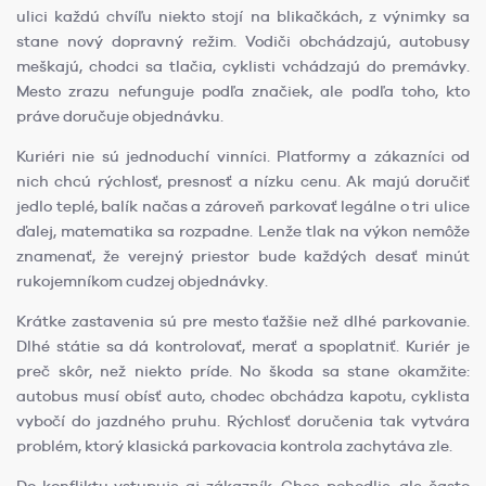
ulici každú chvíľu niekto stojí na blikačkách, z výnimky sa
stane nový dopravný režim. Vodiči obchádzajú, autobusy
meškajú, chodci sa tlačia, cyklisti vchádzajú do premávky.
Mesto zrazu nefunguje podľa značiek, ale podľa toho, kto
práve doručuje objednávku.
Kuriéri nie sú jednoduchí vinníci. Platformy a zákazníci od
nich chcú rýchlosť, presnosť a nízku cenu. Ak majú doručiť
jedlo teplé, balík načas a zároveň parkovať legálne o tri ulice
ďalej, matematika sa rozpadne. Lenže tlak na výkon nemôže
znamenať, že verejný priestor bude každých desať minút
rukojemníkom cudzej objednávky.
Krátke zastavenia sú pre mesto ťažšie než dlhé parkovanie.
Dlhé státie sa dá kontrolovať, merať a spoplatniť. Kuriér je
preč skôr, než niekto príde. No škoda sa stane okamžite:
autobus musí obísť auto, chodec obchádza kapotu, cyklista
vybočí do jazdného pruhu. Rýchlosť doručenia tak vytvára
problém, ktorý klasická parkovacia kontrola zachytáva zle.