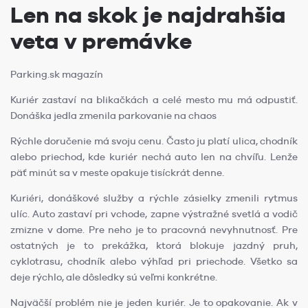
Len na skok je najdrahšia
veta v premávke
Parking.sk magazín
Kuriér zastaví na blikačkách a celé mesto mu má odpustiť.
Donáška jedla zmenila parkovanie na chaos
Rýchle doručenie má svoju cenu. Často ju platí ulica, chodník
alebo priechod, kde kuriér nechá auto len na chvíľu. Lenže
päť minút sa v meste opakuje tisíckrát denne.
Kuriéri, donáškové služby a rýchle zásielky zmenili rytmus
ulíc. Auto zastaví pri vchode, zapne výstražné svetlá a vodič
zmizne v dome. Pre neho je to pracovná nevyhnutnosť. Pre
ostatných je to prekážka, ktorá blokuje jazdný pruh,
cyklotrasu, chodník alebo výhľad pri priechode. Všetko sa
deje rýchlo, ale dôsledky sú veľmi konkrétne.
Najväčší problém nie je jeden kuriér. Je to opakovanie. Ak v