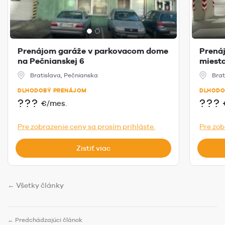
Prenájom garáže v parkovacom dome
Prená
na Pečnianskej 6
miest
Bratislava, Pečnianska
Brat
DLHODOBÝ PRENÁJOM
DLHODO
???
???
€/mes.
Pre zobrazenie ceny sa prosím prihláste.
Pre zob
Zistiť viac
← Všetky články
← Predchádzajúci článok