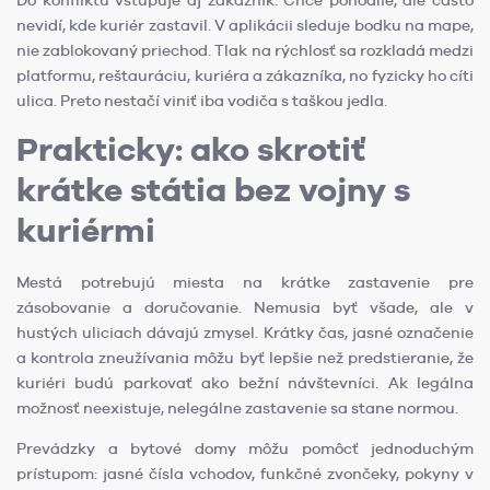
Do konfliktu vstupuje aj zákazník. Chce pohodlie, ale často
nevidí, kde kuriér zastavil. V aplikácii sleduje bodku na mape,
nie zablokovaný priechod. Tlak na rýchlosť sa rozkladá medzi
platformu, reštauráciu, kuriéra a zákazníka, no fyzicky ho cíti
ulica. Preto nestačí viniť iba vodiča s taškou jedla.
Prakticky: ako skrotiť
krátke státia bez vojny s
kuriérmi
Mestá potrebujú miesta na krátke zastavenie pre
zásobovanie a doručovanie. Nemusia byť všade, ale v
hustých uliciach dávajú zmysel. Krátky čas, jasné označenie
a kontrola zneužívania môžu byť lepšie než predstieranie, že
kuriéri budú parkovať ako bežní návštevníci. Ak legálna
možnosť neexistuje, nelegálne zastavenie sa stane normou.
Prevádzky a bytové domy môžu pomôcť jednoduchým
prístupom: jasné čísla vchodov, funkčné zvončeky, pokyny v