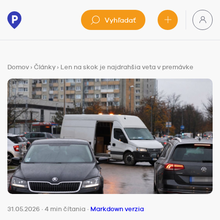
Vyhľadať
Domov
›
Články
›
Len na skok je najdrahšia veta v premávke
31.05.2026
·
4 min čítania
·
Markdown verzia