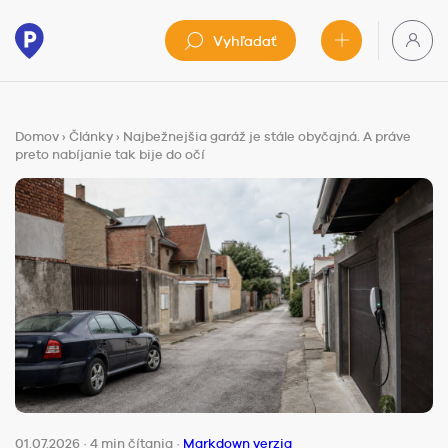
Vyhľadať
Domov
›
Články
›
Najbežnejšia garáž je stále obyčajná. A práve
preto nabíjanie tak bije do očí
01.07.2026
·
4 min čítania
·
Markdown verzia