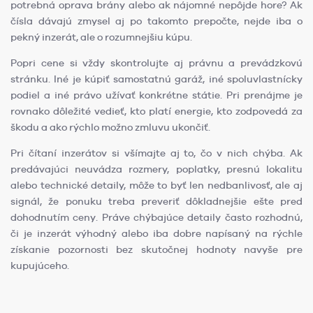
potrebná oprava brány alebo ak nájomné nepôjde hore? Ak
čísla dávajú zmysel aj po takomto prepočte, nejde iba o
pekný inzerát, ale o rozumnejšiu kúpu.
Popri cene si vždy skontrolujte aj právnu a prevádzkovú
stránku. Iné je kúpiť samostatnú garáž, iné spoluvlastnícky
podiel a iné právo užívať konkrétne státie. Pri prenájme je
rovnako dôležité vedieť, kto platí energie, kto zodpovedá za
škodu a ako rýchlo možno zmluvu ukončiť.
Pri čítaní inzerátov si všímajte aj to, čo v nich chýba. Ak
predávajúci neuvádza rozmery, poplatky, presnú lokalitu
alebo technické detaily, môže to byť len nedbanlivosť, ale aj
signál, že ponuku treba preveriť dôkladnejšie ešte pred
dohodnutím ceny. Práve chýbajúce detaily často rozhodnú,
či je inzerát výhodný alebo iba dobre napísaný na rýchle
získanie pozornosti bez skutočnej hodnoty navyše pre
kupujúceho.