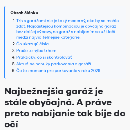
Obsah článku
Trh s garážami nie je taký moderný, ako by sa mohlo
zdať. Najčastejšou kombináciou je obyčajná garáž
bez ďalšej výbavy, no garáž s nabíjaním sa už tlačí
medzi najviditeľnejšie kategórie.
Čo ukazujú čísla
Prečo to hýbe trhom
Prakticky: čo si skontrolovať
Aktuálne ponuky parkovania a garáží
Čo to znamená pre parkovanie v roku 2026
Najbežnejšia garáž je
stále obyčajná. A práve
preto nabíjanie tak bije do
očí