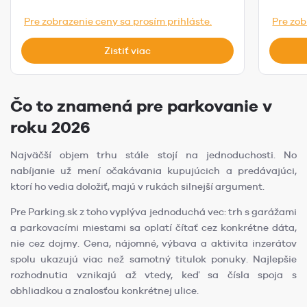
Pre zobrazenie ceny sa prosím prihláste.
Pre zob
Zistiť viac
Čo to znamená pre parkovanie v
roku 2026
Najväčší objem trhu stále stojí na jednoduchosti. No
nabíjanie už mení očakávania kupujúcich a predávajúci,
ktorí ho vedia doložiť, majú v rukách silnejší argument.
Pre Parking.sk z toho vyplýva jednoduchá vec: trh s garážami
a parkovacími miestami sa oplatí čítať cez konkrétne dáta,
nie cez dojmy. Cena, nájomné, výbava a aktivita inzerátov
spolu ukazujú viac než samotný titulok ponuky. Najlepšie
rozhodnutia vznikajú až vtedy, keď sa čísla spoja s
obhliadkou a znalosťou konkrétnej ulice.