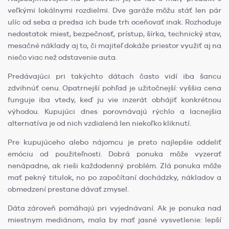
veľkými lokálnymi rozdielmi. Dve garáže môžu stáť len pár
ulíc od seba a predsa ich bude trh oceňovať inak. Rozhoduje
nedostatok miest, bezpečnosť, prístup, šírka, technický stav,
mesačné náklady aj to, či majiteľ dokáže priestor využiť aj na
niečo viac než odstavenie auta.
Predávajúci pri takýchto dátach často vidí iba šancu
zdvihnúť cenu. Opatrnejší pohľad je užitočnejší: vyššia cena
funguje iba vtedy, keď ju vie inzerát obhájiť konkrétnou
výhodou. Kupujúci dnes porovnávajú rýchlo a lacnejšia
alternatíva je od nich vzdialená len niekoľko kliknutí.
Pre kupujúceho alebo nájomcu je preto najlepšie oddeliť
emóciu od použiteľnosti. Dobrá ponuka môže vyzerať
nenápadne, ak rieši každodenný problém. Zlá ponuka môže
mať pekný titulok, no po započítaní dochádzky, nákladov a
obmedzení prestane dávať zmysel.
Dáta zároveň pomáhajú pri vyjednávaní. Ak je ponuka nad
miestnym mediánom, mala by mať jasné vysvetlenie: lepší