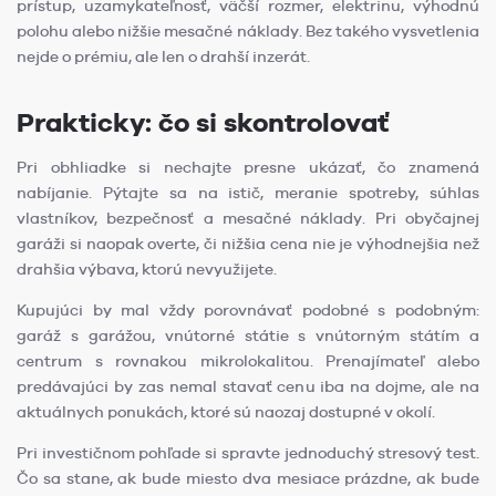
prístup, uzamykateľnosť, väčší rozmer, elektrinu, výhodnú
polohu alebo nižšie mesačné náklady. Bez takého vysvetlenia
nejde o prémiu, ale len o drahší inzerát.
Prakticky: čo si skontrolovať
Pri obhliadke si nechajte presne ukázať, čo znamená
nabíjanie. Pýtajte sa na istič, meranie spotreby, súhlas
vlastníkov, bezpečnosť a mesačné náklady. Pri obyčajnej
garáži si naopak overte, či nižšia cena nie je výhodnejšia než
drahšia výbava, ktorú nevyužijete.
Kupujúci by mal vždy porovnávať podobné s podobným:
garáž s garážou, vnútorné státie s vnútorným státím a
centrum s rovnakou mikrolokalitou. Prenajímateľ alebo
predávajúci by zas nemal stavať cenu iba na dojme, ale na
aktuálnych ponukách, ktoré sú naozaj dostupné v okolí.
Pri investičnom pohľade si spravte jednoduchý stresový test.
Čo sa stane, ak bude miesto dva mesiace prázdne, ak bude