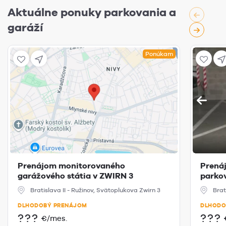
Aktuálne ponuky parkovania a
garáží
Ponúkam
Prenájom monitorovaného
Prená
garážového státia v ZWIRN 3
parkov
Bratislava II - Ružinov, Svätoplukova Zwirn 3
Brat
DLHODOBÝ PRENÁJOM
DLHODO
???
???
€/mes.