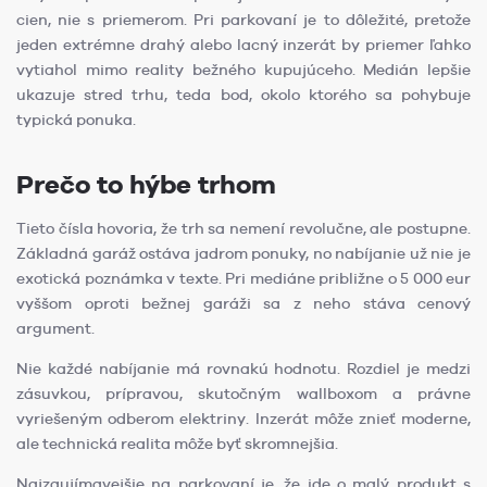
cien, nie s priemerom. Pri parkovaní je to dôležité, pretože
jeden extrémne drahý alebo lacný inzerát by priemer ľahko
vytiahol mimo reality bežného kupujúceho. Medián lepšie
ukazuje stred trhu, teda bod, okolo ktorého sa pohybuje
typická ponuka.
Prečo to hýbe trhom
Tieto čísla hovoria, že trh sa nemení revolučne, ale postupne.
Základná garáž ostáva jadrom ponuky, no nabíjanie už nie je
exotická poznámka v texte. Pri mediáne približne o 5 000 eur
vyššom oproti bežnej garáži sa z neho stáva cenový
argument.
Nie každé nabíjanie má rovnakú hodnotu. Rozdiel je medzi
zásuvkou, prípravou, skutočným wallboxom a právne
vyriešeným odberom elektriny. Inzerát môže znieť moderne,
ale technická realita môže byť skromnejšia.
Najzaujímavejšie na parkovaní je, že ide o malý produkt s