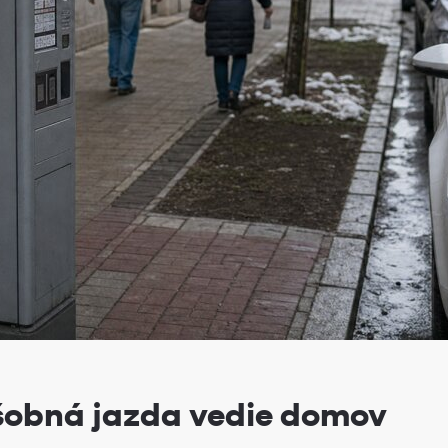
úšobná jazda vedie domov