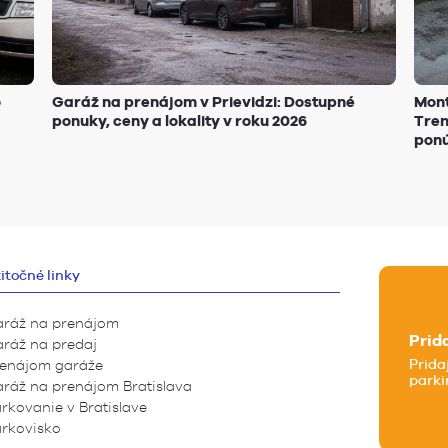
o
Garáž na prenájom v Prievidzi: Dostupné
Mont
ponuky, ceny a lokality v roku 2026
Tren
pon
itočné linky
ráž na prenájom
Prid
ráž na predaj
Prida
enájom garáže
parki
ráž na prenájom Bratislava
rkovanie v Bratislave
rkovisko