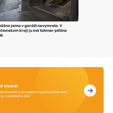
ážna jama v garáži nevymrela. V
čianskom kraji ju má takmer pätina
úk
ať inzerát
jte inzerát a predajte či prenajmite svoj
ng v priebehu dní!