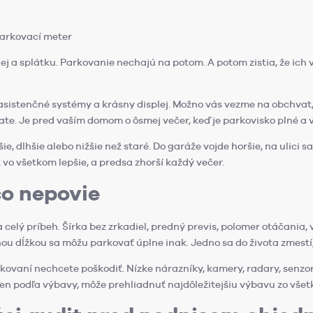
parkovací meter
lej a splátku. Parkovanie nechajú na potom. A potom zistia, že ich
 asistenčné systémy a krásny displej. Možno vás vezme na obchvat,
te. Je pred vaším domom o ôsmej večer, keď je parkovisko plné a v
ršie, dlhšie alebo nižšie než staré. Do garáže vojde horšie, na ulici
vo všetkom lepšie, a predsa zhorší každý večer.
čo nepovie
 celý príbeh. Šírka bez zrkadiel, predný previs, polomer otáčania,
nou dĺžkou sa môžu parkovať úplne inak. Jedno sa do života zmest
rkovaní nechcete poškodiť. Nízke nárazníky, kamery, radary, senzo
en podľa výbavy, môže prehliadnuť najdôležitejšiu výbavu zo všet