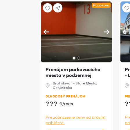
Ponúkam
Prenájom parkovacieho
Pr
miesta v podzemnej
- 
garáži na Cint...
Bratislava I - Staré Mesto,
Cintorínska
DLHODOBÝ PRENÁJOM
PR
???
?
€/mes.
Pre zobrazenie ceny sa prosím
Pr
prihláste.
pr