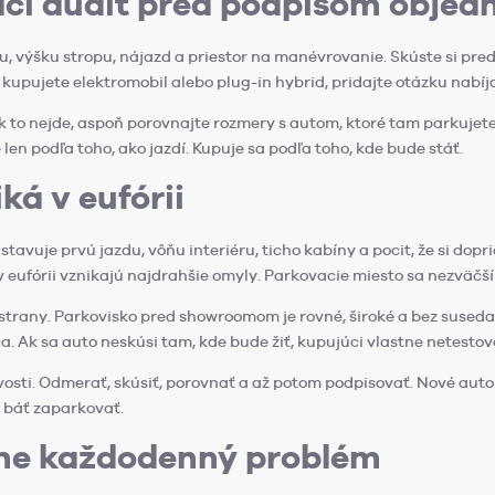
áci audit pred podpisom objed
 výšku stropu, nájazd a priestor na manévrovanie. Skúste si preds
kupujete elektromobil alebo plug-in hybrid, pridajte otázku nabíja
 Ak to nejde, aspoň porovnajte rozmery s autom, ktoré tam parkuje
en podľa toho, ako jazdí. Kupuje sa podľa toho, kde bude stáť.
ká v eufórii
avuje prvú jazdu, vôňu interiéru, ticho kabíny a pocit, že si doprial
 eufórii vznikajú najdrahšie omyly. Parkovacie miesto sa nezväčší l
strany. Parkovisko pred showroomom je rovné, široké a bez suseda, 
ca. Ak sa auto neskúsi tam, kde bude žiť, kupujúci vlastne netestova
ezvosti. Odmerať, skúsiť, porovnať a až potom podpisovať. Nové au
e báť zaparkovať.
tane každodenný problém