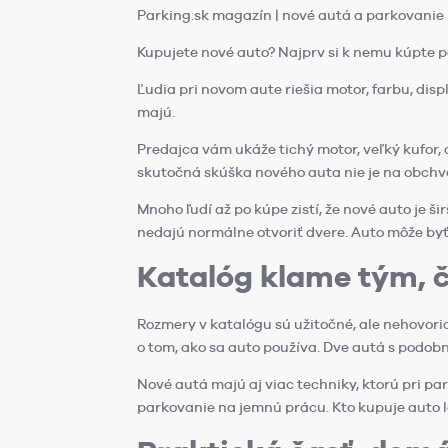
Parking.sk magazín | nové autá a parkovanie
Kupujete nové auto? Najprv si k nemu kúpte 
Ľudia pri novom aute riešia motor, farbu, disp
majú.
Predajca vám ukáže tichý motor, veľký kufor,
skutočná skúška nového auta nie je na obchva
Mnoho ľudí až po kúpe zistí, že nové auto je ši
nedajú normálne otvoriť dvere. Auto môže byť 
Katalóg klame tým, 
Rozmery v katalógu sú užitočné, ale nehovoria
o tom, ako sa auto používa. Dve autá s podob
Nové autá majú aj viac techniky, ktorú pri pa
parkovanie na jemnú prácu. Kto kupuje auto l