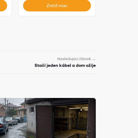
Zistiť viac
Zist
Nasledujúci článok →
Stačí jeden kábel a dom ožije