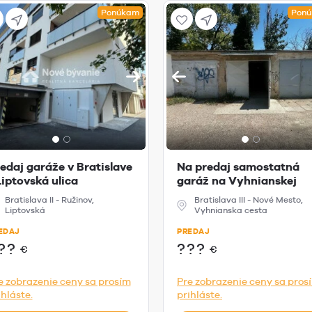
Ponúkam
Pon
edaj garáže v Bratislave
Na predaj samostatná
Liptovská ulica
garáž na Vyhnianskej
ceste, Bratis...
Bratislava II - Ružinov,
Bratislava III - Nové Mesto,
Liptovská
Vyhnianska cesta
EDAJ
PREDAJ
??
???
€
€
e zobrazenie ceny sa prosím
Pre zobrazenie ceny sa pros
ihláste.
prihláste.