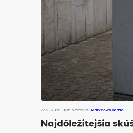
22.05.2026
·
4 min čítania
·
Markdown verzia
Najdôležitejšia sk