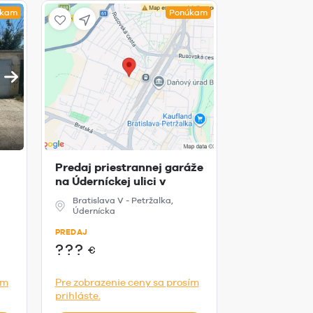
úkam
Ponúkam
Predaj priestrannej garáže
Predaj gará
na Úderníckej ulici v
montážnou j
Petrža...
Teslova, Ru
Bratislava V - Petržalka,
Bratislava II
Údernícka
PREDAJ
PREDAJ
???
€
???
€
Pre zobrazeni
ím
Pre zobrazenie ceny sa prosím
prihláste.
prihláste.