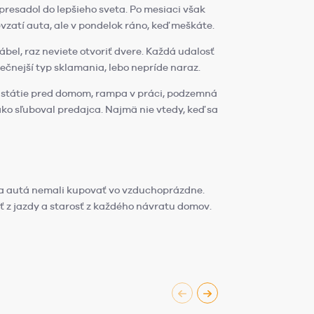
e presadol do lepšieho sveta. Po mesiaci však
vzatí auta, ale v pondelok ráno, keď meškáte.
bel, raz neviete otvoriť dvere. Každá udalosť
ezpečnejší typ sklamania, lebo nepríde naraz.
 aj státie pred domom, rampa v práci, podzemná
ako sľuboval predajca. Najmä nie vtedy, keď sa
 sa autá nemali kupovať vo vzduchoprázdne.
sť z jazdy a starosť z každého návratu domov.