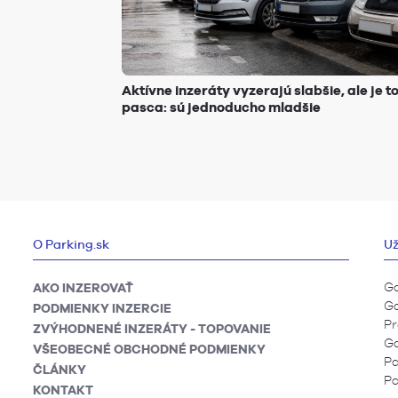
Aktívne inzeráty vyzerajú slabšie, ale je t
pasca: sú jednoducho mladšie
O Parking.sk
Už
Ga
AKO INZEROVAŤ
Ga
PODMIENKY INZERCIE
Pr
ZVÝHODNENÉ INZERÁTY - TOPOVANIE
Ga
VŠEOBECNÉ OBCHODNÉ PODMIENKY
Pa
ČLÁNKY
Pa
KONTAKT