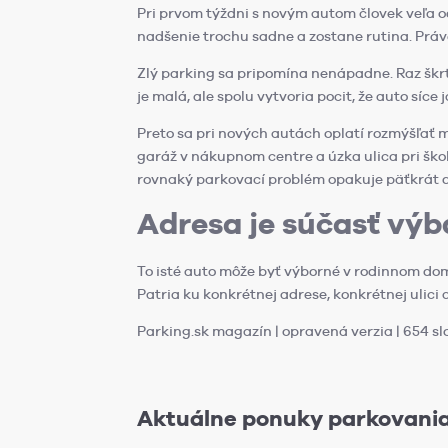
Pri prvom týždni s novým autom človek veľa odp
nadšenie trochu sadne a zostane rutina. Práve
Zlý parking sa pripomína nenápadne. Raz škrt
je malá, ale spolu vytvoria pocit, že auto síce
Preto sa pri nových autách oplatí rozmýšľať m
garáž v nákupnom centre a úzka ulica pri škol
rovnaký parkovací problém opakuje päťkrát d
Adresa je súčasť vý
To isté auto môže byť výborné v rodinnom do
Patria ku konkrétnej adrese, konkrétnej ulici
Parking.sk magazín | opravená verzia | 654 sl
Aktuálne ponuky parkovania