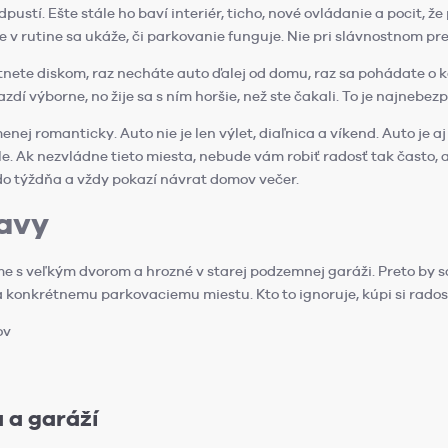
ustí. Ešte stále ho baví interiér, ticho, nové ovládanie a pocit, ž
 v rutine sa ukáže, či parkovanie funguje. Nie pri slávnostnom pre
nete diskom, raz necháte auto ďalej od domu, raz sa pohádate o ká
 jazdí výborne, no žije sa s ním horšie, než ste čakali. To je najneb
enej romanticky. Auto nie je len výlet, diaľnica a víkend. Auto je
e. Ak nezvládne tieto miesta, nebude vám robiť radosť tak často, 
o týždňa a vždy pokazí návrat domov večer.
bavy
me s veľkým dvorom a hrozné v starej podzemnej garáži. Preto by
 a konkrétnemu parkovaciemu miestu. Kto to ignoruje, kúpi si rado
ov
 a garáží