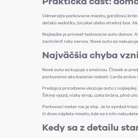
Praktická časť: dom
Odmerajte parkovacie miesto, garážovú bránu,
detskú sedačku, bicykel alebo strešný box. Ak 
Najlepšie je priviesť testovacie auto domov.
zachrániť roky nervov. Nové auto sa nekupuje l
Najväčšia chyba vzni
Nové auto sa kupuje s emóciou. Človek si predst
parkovania ako kazenie radosti. Lenže práve v
Predajca prirodzene ukazuje auto z najlepšej 
Šikmý vjazd, nízky strop, úzka brána, plná uli
Parkovací meter nie je vtip. Je to symbol tri
či dnes nájdete miesto, kde sa s ním nebudet
Kedy sa z detailu s