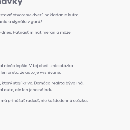
návky
taviť otvorenie dverí, nakladanie kufra,
nia a signálu v garáži.
te dnes. Pätnásť minút merania môže
 niečo lepšie. V tej chvíli znie otázka
en preto, že auto je vysnívané.
ktorý stojí krivo. Domáca realita býva iná.
l auto, ale len jeho náladu.
to má prinášať radosť, nie každodennú otázku,