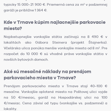
typicky 15 000–21 900 €. Priemerná cena za m² v podzemnej
garáži je približne 1 364 €.
Kde v Trnave kúpim najlacnejšie parkovacie
miesto?
Najdostupnejšie vonkajšie státia začínajú na 8 490 € v
lokalitách ako Gábora Steinera (projekt Štajnerka).
Včelárska ulica ponúka menšie vonkajšie miesta od 8 m². Pre
rozpočet do 10 000 € sú vhodné práve vonkajšie státia v
novších bytových domoch.
Aké sú mesačné náklady na prenájom
parkovacieho miesta v Trnave?
Prenájom parkovacieho miesta v Trnave stojí 40–100 €
mesačne. Vonkajšie oplotené miesto na Poštovej ulici vyjde
na 50 €/mesiac, garáž na Hospodárskej ulici na 100
€/mesiac. Cena závisí od typu (vonkajšie vs. podzemné) a
lokality.