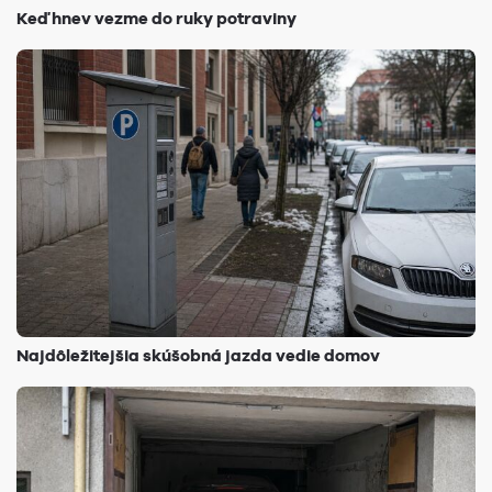
Keď hnev vezme do ruky potraviny
Najdôležitejšia skúšobná jazda vedie domov