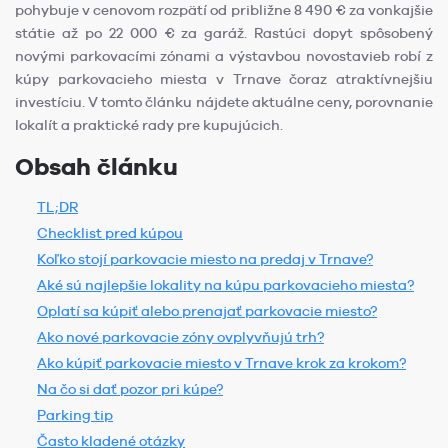
pohybuje v cenovom rozpätí od približne 8 490 € za vonkajšie
státie až po 22 000 € za garáž. Rastúci dopyt spôsobený
novými parkovacími zónami a výstavbou novostavieb robí z
kúpy parkovacieho miesta v Trnave čoraz atraktívnejšiu
investíciu. V tomto článku nájdete aktuálne ceny, porovnanie
lokalít a praktické rady pre kupujúcich.
Obsah článku
TL;DR
Checklist pred kúpou
Koľko stojí parkovacie miesto na predaj v Trnave?
Aké sú najlepšie lokality na kúpu parkovacieho miesta?
Oplatí sa kúpiť alebo prenajať parkovacie miesto?
Ako nové parkovacie zóny ovplyvňujú trh?
Ako kúpiť parkovacie miesto v Trnave krok za krokom?
Na čo si dať pozor pri kúpe?
Parking tip
Často kladené otázky