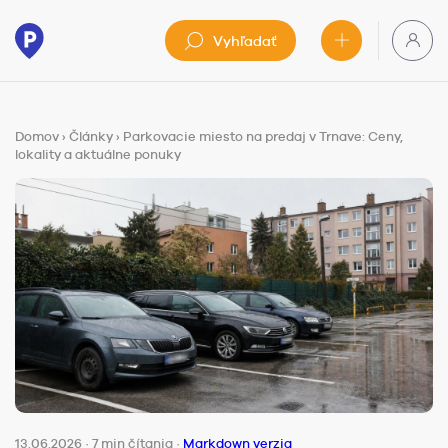
Vyhľadať
Domov
›
Články
›
Parkovacie miesto na predaj v Trnave: Ceny,
lokality a aktuálne ponuky
13.06.2026
·
7 min čítania
·
Markdown verzia