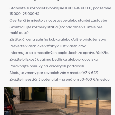
Stanovte si rozpočet (vonkajšie 8 000–15 000 €, podzemné
15 000–25 000 €)
Overte, či je miesto v novostavbe alebo staršej zástavbe
Skontrolujte rozmery státia (štandardné vs. užšie pre
malé auto)
Zistite, či cena zahŕňa kobku alebo ďalšie príslušenstvo
Preverte vlastnícke vzťahy a list vlastníctva
Informujte sa o mesačných poplatkoch za správu/údržbu
Zvážte blízkosť k vášmu bydlisku alebo pracovisku
Porovnajte ponuky na viacerých portáloch
Sledujte zmeny parkovacích zón v meste (VZN 622)
Zvážte investičný potenciál – prenájom 50–100 €/mesiac