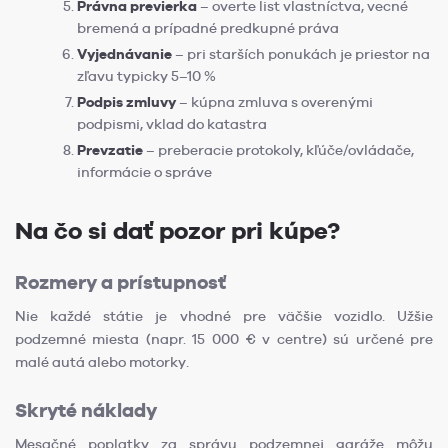
Právna previerka
– overte list vlastníctva, vecné
bremená a prípadné predkupné práva
Vyjednávanie
– pri starších ponukách je priestor na
zľavu typicky 5–10 %
Podpis zmluvy
– kúpna zmluva s overenými
podpismi, vklad do katastra
Prevzatie
– preberacie protokoly, kľúče/ovládače,
informácie o správe
Na čo si dať pozor pri kúpe?
Rozmery a prístupnosť
Nie každé státie je vhodné pre väčšie vozidlo. Užšie
podzemné miesta (napr. 15 000 € v centre) sú určené pre
malé autá alebo motorky.
Skryté náklady
Mesačné poplatky za správu podzemnej garáže môžu