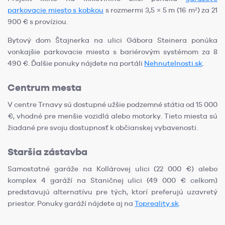
parkovacie miesto s kobkou
s rozmermi 3,5 × 5 m (16 m²) za 21
900 € s províziou.
Bytový dom Štajnerka na ulici Gábora Steinera ponúka
vonkajšie parkovacie miesta s bariérovým systémom za 8
490 €. Ďalšie ponuky nájdete na portáli
Nehnutelnosti.sk
.
Centrum mesta
V centre Trnavy sú dostupné užšie podzemné státia od 15 000
€, vhodné pre menšie vozidlá alebo motorky. Tieto miesta sú
žiadané pre svoju dostupnosť k občianskej vybavenosti.
Staršia zástavba
Samostatné garáže na Kollárovej ulici (22 000 €) alebo
komplex 4 garáží na Staničnej ulici (49 000 € celkom)
predstavujú alternatívu pre tých, ktorí preferujú uzavretý
priestor. Ponuky garáží nájdete aj na
Topreality.sk
.