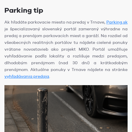
Parking tip
Ak hľadáte parkovacie miesto na predaj v Trnave,
Parking.sk
je špecializovaný slovenský portál zameraný výhradne na
predaj a prenájom parkovacích miest a garáží. Na rozdiel od
všeobecných realitných portálov tu nájdete cielené ponuky
vrátane novostavieb ako projekt MIKO. Portál umožňuje
vyhľadávanie podľa lokality a rozlišuje medzi predajom,
dlhodobým prenájmom (nad 30 dní) a krátkodobým
prenájmom. Aktuálne ponuky v Trnave nájdete na stránke
vyhľadávania predaja
.