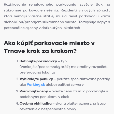
Rozširovanie regulovaného parkovania zvyšuje tlak na
súkromné parkovacie riešenia. Rezidenti v nových zónach,
ktorí nemajú vlastné státie, musia riešiť parkovaciu kartu
alebo kúpu/prenájom súkromného miesta. To zvyšuje dopyt a
potenciálne aj ceny v dotknutých lokalitách.
Ako kúpiť parkovacie miesto v
Trnave krok za krokom?
Definujte požiadavky
– typ
(vonkajšie/podzemné/garáž), maximálny rozpočet,
preferovaná lokalita
Vyhľadajte ponuky
– použite špecializované portály
ako
Parking.sk
alebo realitné servery
Porovnajte ceny
– overte cenu za m² a porovnajte s
podobnými ponukami v okolí
Osobná obhliadka
– skontrolujte rozmery, prístup,
osvetlenie a bezpečnostné prvky