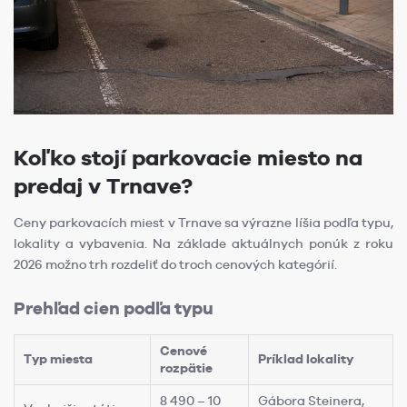
Koľko stojí parkovacie miesto na
predaj v Trnave?
Ceny parkovacích miest v Trnave sa výrazne líšia podľa typu,
lokality a vybavenia. Na základe aktuálnych ponúk z roku
2026 možno trh rozdeliť do troch cenových kategórií.
Prehľad cien podľa typu
Cenové
Typ miesta
Príklad lokality
rozpätie
8 490 – 10
Gábora Steinera,