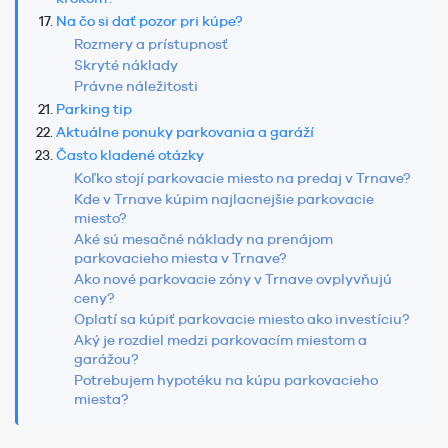
Na čo si dať pozor pri kúpe?
Rozmery a prístupnosť
Skryté náklady
Právne náležitosti
Parking tip
Aktuálne ponuky parkovania a garáží
Často kladené otázky
Koľko stojí parkovacie miesto na predaj v Trnave?
Kde v Trnave kúpim najlacnejšie parkovacie
miesto?
Aké sú mesačné náklady na prenájom
parkovacieho miesta v Trnave?
Ako nové parkovacie zóny v Trnave ovplyvňujú
ceny?
Oplatí sa kúpiť parkovacie miesto ako investíciu?
Aký je rozdiel medzi parkovacím miestom a
garážou?
Potrebujem hypotéku na kúpu parkovacieho
miesta?