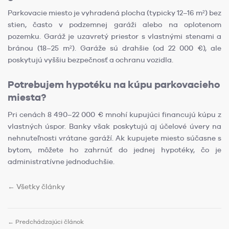
Parkovacie miesto je vyhradená plocha (typicky 12–16 m²) bez
stien, často v podzemnej garáži alebo na oplotenom
pozemku. Garáž je uzavretý priestor s vlastnými stenami a
bránou (18–25 m²). Garáže sú drahšie (od 22 000 €), ale
poskytujú vyššiu bezpečnosť a ochranu vozidla.
Potrebujem hypotéku na kúpu parkovacieho
miesta?
Pri cenách 8 490–22 000 € mnohí kupujúci financujú kúpu z
vlastných úspor. Banky však poskytujú aj účelové úvery na
nehnuteľnosti vrátane garáží. Ak kupujete miesto súčasne s
bytom, môžete ho zahrnúť do jednej hypotéky, čo je
administratívne jednoduchšie.
← Všetky články
← Predchádzajúci článok