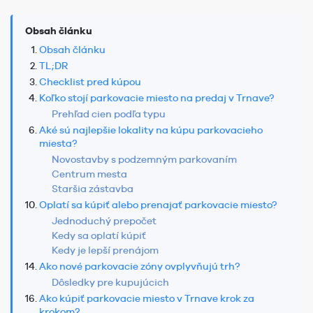
Obsah článku
Obsah článku
TL;DR
Checklist pred kúpou
Koľko stojí parkovacie miesto na predaj v Trnave?
Prehľad cien podľa typu
Aké sú najlepšie lokality na kúpu parkovacieho
miesta?
Novostavby s podzemným parkovaním
Centrum mesta
Staršia zástavba
Oplatí sa kúpiť alebo prenajať parkovacie miesto?
Jednoduchý prepočet
Kedy sa oplatí kúpiť
Kedy je lepší prenájom
Ako nové parkovacie zóny ovplyvňujú trh?
Dôsledky pre kupujúcich
Ako kúpiť parkovacie miesto v Trnave krok za
krokom?