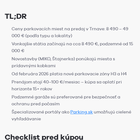
TL;DR
Ceny parkovacích miest na predaj v Trnave: 8 490 – 49
000 € (podľa typu a lokality)
Vonkajšie státia začínajú na cca 8 490 €, podzemné od 15
000 €
Novostavby (MIKO, Štajnerka) ponúkajú miesta s
prídavnými kobkami
Od februára 2026 platia nové parkovacie zóny H3 a H4
Prenájom stojí 40–100 €/mesiac – kúpa sa oplatí pri
horizonte 15+ rokov
Podzemné garáže sú preferované pre bezpečnosť a
ochranu pred počasím
Špecializované portály ako
Parking.sk
umožňujú cielené
vyhľadávanie
Checklist pred kúpou