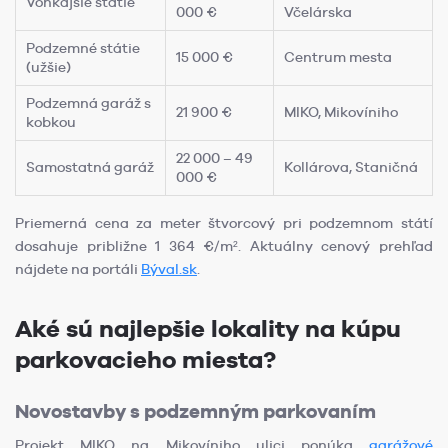
Vonkajšie státie
000 €
Včelárska
Podzemné státie
15 000 €
Centrum mesta
(užšie)
Podzemná garáž s
21 900 €
MIKO, Mikovíniho
kobkou
22 000 – 49
Samostatná garáž
Kollárova, Staničná
000 €
Priemerná cena za meter štvorcový pri podzemnom státí
dosahuje približne 1 364 €/m². Aktuálny cenový prehľad
nájdete na portáli
Býval.sk
.
Aké sú najlepšie lokality na kúpu
parkovacieho miesta?
Novostavby s podzemným parkovaním
Projekt MIKO na Mikovíniho ulici ponúka
garážové