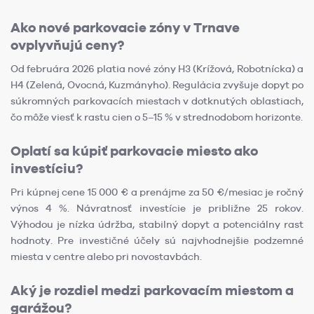
Ako nové parkovacie zóny v Trnave
ovplyvňujú ceny?
Od februára 2026 platia nové zóny H3 (Krížová, Robotnícka) a
H4 (Zelená, Ovocná, Kuzmányho). Regulácia zvyšuje dopyt po
súkromných parkovacích miestach v dotknutých oblastiach,
čo môže viesť k rastu cien o 5–15 % v strednodobom horizonte.
Oplatí sa kúpiť parkovacie miesto ako
investíciu?
Pri kúpnej cene 15 000 € a prenájme za 50 €/mesiac je ročný
výnos 4 %. Návratnosť investície je približne 25 rokov.
Výhodou je nízka údržba, stabilný dopyt a potenciálny rast
hodnoty. Pre investičné účely sú najvhodnejšie podzemné
miesta v centre alebo pri novostavbách.
Aký je rozdiel medzi parkovacím miestom a
garážou?