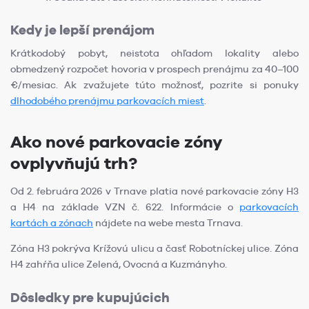
Kedy je lepší prenájom
Krátkodobý pobyt, neistota ohľadom lokality alebo
obmedzený rozpočet hovoria v prospech prenájmu za 40–100
€/mesiac. Ak zvažujete túto možnosť, pozrite si ponuky
dlhodobého prenájmu parkovacích miest
.
Ako nové parkovacie zóny
ovplyvňujú trh?
Od 2. februára 2026 v Trnave platia nové parkovacie zóny H3
a H4 na základe VZN č. 622. Informácie o
parkovacích
kartách a zónach
nájdete na webe mesta Trnava.
Zóna H3 pokrýva Krížovú ulicu a časť Robotníckej ulice. Zóna
H4 zahŕňa ulice Zelená, Ovocná a Kuzmányho.
Dôsledky pre kupujúcich