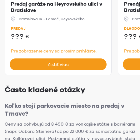
Predaj garáže na Heyrovského ulici v
Prená
Bratislave
Bratis
Bratislava IV - Lamač, Heyrovského
Brat
PREDAJ
DLHODO
???
???
€
Pre zobrazenie ceny sa prosím prihláste.
Pre zob
Zistiť viac
Často kladené otázky
Koľko stojí parkovacie miesto na predaj v
Trnave?
Ceny sa pohybujú od 8 490 € za vonkajšie státie s bariérami
(napr. Gábora Steinera) až po 22 000 € za samostatnú garáž
na Kollárovej ulici. Podzemné státia v novostavbách stoja