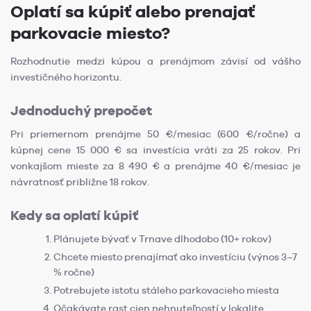
Oplatí sa kúpiť alebo prenajať
parkovacie miesto?
Rozhodnutie medzi kúpou a prenájmom závisí od vášho
investičného horizontu.
Jednoduchý prepočet
Pri priemernom prenájme 50 €/mesiac (600 €/ročne) a
kúpnej cene 15 000 € sa investícia vráti za 25 rokov. Pri
vonkajšom mieste za 8 490 € a prenájme 40 €/mesiac je
návratnosť približne 18 rokov.
Kedy sa oplatí kúpiť
Plánujete bývať v Trnave dlhodobo (10+ rokov)
Chcete miesto prenajímať ako investíciu (výnos 3–7
% ročne)
Potrebujete istotu stáleho parkovacieho miesta
Očakávate rast cien nehnuteľností v lokalite