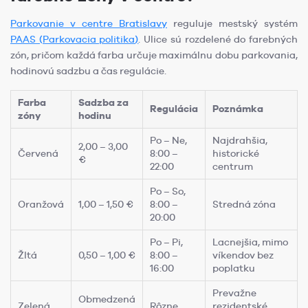
Parkovanie v centre Bratislavy
reguluje mestský systém
PAAS (Parkovacia politika)
. Ulice sú rozdelené do farebných
zón, pričom každá farba určuje maximálnu dobu parkovania,
hodinovú sadzbu a čas regulácie.
Farba
Sadzba za
Regulácia
Poznámka
zóny
hodinu
Po – Ne,
Najdrahšia,
2,00 – 3,00
Červená
8:00 –
historické
€
22:00
centrum
Po – So,
Oranžová
1,00 – 1,50 €
8:00 –
Stredná zóna
20:00
Po – Pi,
Lacnejšia, mimo
Žltá
0,50 – 1,00 €
8:00 –
víkendov bez
16:00
poplatku
Prevažne
Obmedzená
Zelená
Rôzne
rezidentské