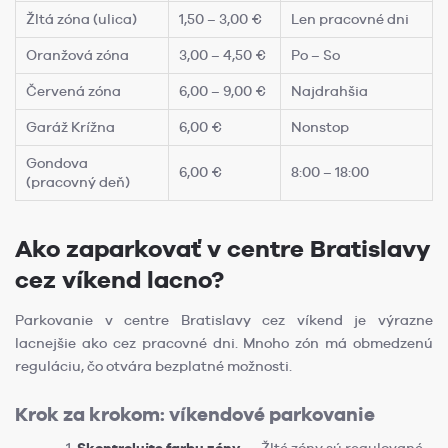
Žltá zóna (ulica)
1,50 – 3,00 €
Len pracovné dni
Oranžová zóna
3,00 – 4,50 €
Po – So
Červená zóna
6,00 – 9,00 €
Najdrahšia
Garáž Krížna
6,00 €
Nonstop
Gondova
6,00 €
8:00 – 18:00
(pracovný deň)
Ako zaparkovať v centre Bratislavy
cez víkend lacno?
Parkovanie v centre Bratislavy cez víkend je výrazne
lacnejšie ako cez pracovné dni. Mnoho zón má obmedzenú
reguláciu, čo otvára bezplatné možnosti.
Krok za krokom: víkendové parkovanie
Skontrolujte farbu zóny
— Žlté zóny sú regulované