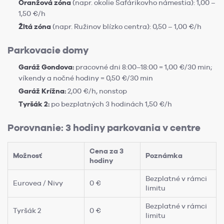
Oranžová zóna
(napr. okolie Šafárikovho námestia): 1,00 –
1,50 €/h
Žltá zóna
(napr. Ružinov blízko centra): 0,50 – 1,00 €/h
Parkovacie domy
Garáž Gondova:
pracovné dni 8:00–18:00 = 1,00 €/30 min;
víkendy a nočné hodiny = 0,50 €/30 min
Garáž Krížna:
2,00 €/h, nonstop
Tyršák 2:
po bezplatných 3 hodinách 1,50 €/h
Porovnanie: 3 hodiny parkovania v centre
Cena za 3
Možnosť
Poznámka
hodiny
Bezplatné v rámci
Eurovea / Nivy
0 €
limitu
Bezplatné v rámci
Tyršák 2
0 €
limitu