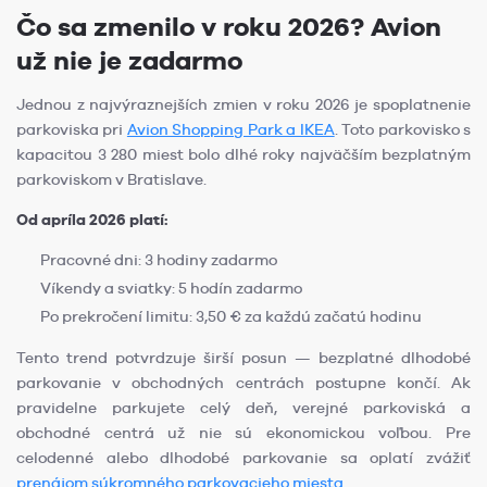
Čo sa zmenilo v roku 2026? Avion
už nie je zadarmo
Jednou z najvýraznejších zmien v roku 2026 je spoplatnenie
parkoviska pri
Avion Shopping Park a IKEA
. Toto parkovisko s
kapacitou 3 280 miest bolo dlhé roky najväčším bezplatným
parkoviskom v Bratislave.
Od apríla 2026 platí:
Pracovné dni: 3 hodiny zadarmo
Víkendy a sviatky: 5 hodín zadarmo
Po prekročení limitu: 3,50 € za každú začatú hodinu
Tento trend potvrdzuje širší posun — bezplatné dlhodobé
parkovanie v obchodných centrách postupne končí. Ak
pravidelne parkujete celý deň, verejné parkoviská a
obchodné centrá už nie sú ekonomickou voľbou. Pre
celodenné alebo dlhodobé parkovanie sa oplatí zvážiť
prenájom súkromného parkovacieho miesta
.