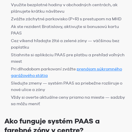
Využite bezplatné hodiny v obchodných centrách, ak
plánujete krátku návštevu
Zvážte záchytné parkovisko (P+R) s prestupom na MHD
Ak ste rezident Bratislavy, aktivujte si bonusovú kartu
PAAS
Cez víkend hľadajte žlté a zelené zóny — väčšinou bez
poplatku
Stiahnite si aplikáciu PAAS pre platbu a prehľad voľných
miest
Pri dlhodobom parkovaní zvážte
prenájom súkromného
garážového státia
Sledujte zmeny — systém PAAS sa priebežne rozširuje o
nové ulice a zóny
Vždy si overte aktuálne ceny priamo na mieste — sadzby
sa môžu meniť
Ako funguje systém PAAS a
farebné zóny v centre?