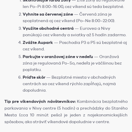
len Po–Pi 8:00–16:00, cez víkend sú teda bezplatné.
Vyhnite sa červenej zóne
— Červená zóna je
spoplatnená aj cez víkend (Po–Ne 8:00–22:00).
Využite obchodné centrá
— Eurovea a Nivy
ponúkajú cez víkendy a sviatky až 5 hodín zadarmo.
Zvážte Aupark
— Poschodia P3 a P5 sú bezplatné aj
cez víkend.
Parkujte v oranžovej zóne v nedeľu
— Oranžová
zóna je regulovaná Po–So, nedeľa je väčšinou bez
poplatku.
Príďte skôr
— Bezplatné miesta v obchodných
centrách sa cez víkend rýchlo zapĺňajú, najmä
dopoludnia.
Tip pre víkendových návštevníkov:
Kombinácia bezplatného
parkovania v Nivy centre (5 hodín) a prechádzky do Starého
Mesta (cca 10 minút pešo) je jeden z najekonomickejších
spôsobov, ako stráviť víkendové dopoludnie v centre.