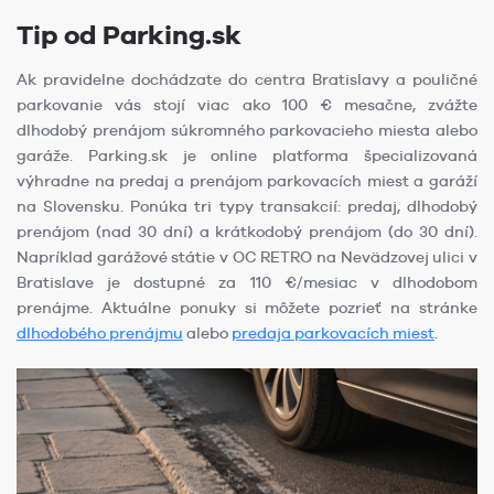
Tip od Parking.sk
Ak pravidelne dochádzate do centra Bratislavy a pouličné
parkovanie vás stojí viac ako 100 € mesačne, zvážte
dlhodobý prenájom súkromného parkovacieho miesta alebo
garáže. Parking.sk je online platforma špecializovaná
výhradne na predaj a prenájom parkovacích miest a garáží
na Slovensku. Ponúka tri typy transakcií: predaj, dlhodobý
prenájom (nad 30 dní) a krátkodobý prenájom (do 30 dní).
Napríklad garážové státie v OC RETRO na Nevädzovej ulici v
Bratislave je dostupné za 110 €/mesiac v dlhodobom
prenájme. Aktuálne ponuky si môžete pozrieť na stránke
dlhodobého prenájmu
alebo
predaja parkovacích miest
.