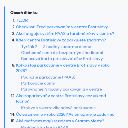
Obsah článku
TL;DR
Checklist: Pred parkovaním v centre Bratislavy
Ako funguje systém PAAS a farebné zóny v centre?
Kde v centre Bratislavy zaparkujete zadarmo?
Tyršák 2 — 3 hodiny zadarmo denne
Obchodné centrá s bezplatnými hodinami
Bonusová karta pre obyvateľov Bratislavy
Koľko stojí parkovanie v centre Bratislavy v roku
2026?
Pouličné parkovanie (PAAS)
Parkovacie domy
Porovnanie: 3 hodiny parkovania v centre
Ako zaparkovať v centre Bratislavy cez víkend
lacno?
Krok za krokom: víkendové parkovanie
Čo sa zmenilo v roku 2026? Avion už nie je zadarmo
Aké možnosti majú rezidenti v Starom Meste?
Rezidentská karta PAAS