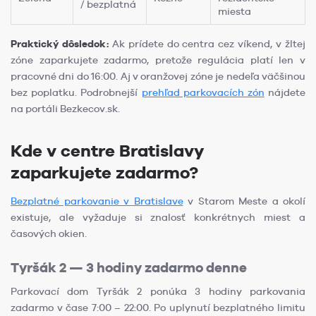
/ bezplatná
miesta
Praktický dôsledok:
Ak prídete do centra cez víkend, v žltej
zóne zaparkujete zadarmo, pretože regulácia platí len v
pracovné dni do 16:00. Aj v oranžovej zóne je nedeľa väčšinou
bez poplatku. Podrobnejší
prehľad parkovacích zón
nájdete
na portáli Bezkecov.sk.
Kde v centre Bratislavy
zaparkujete zadarmo?
Bezplatné parkovanie v Bratislave
v Starom Meste a okolí
existuje, ale vyžaduje si znalosť konkrétnych miest a
časových okien.
Tyršák 2 — 3 hodiny zadarmo denne
Parkovací dom Tyršák 2 ponúka 3 hodiny parkovania
zadarmo v čase 7:00 – 22:00. Po uplynutí bezplatného limitu