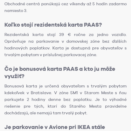
Obchodné centrá ponúkajú cez víkendy až 5 hodín zadarmo
namiesto 3.
Koľko stojí rezidentská karta PAAS?
Rezidentská karta stojí 39 € ročne za jedno vozidlo.
Oprávňuje na parkovanie v domovskej zóne bez ďalších
hodinových poplatkov. Karta je dostupná pre obyvateľov s
trvalým pobytom v príslušnej parkovacej zóne.
Čo je bonusová karta PAAS a kto ju môže
využiť?
Bonusová karta je určená obyvateľom s trvalým pobytom
kdekoľvek v Bratislave. V zóne SM1 v Starom Meste s ňou
parkujete 2 hodiny denne bez poplatku. Je to výhodné
riešenie pre tých, ktorí do Starého Mesta pravidelne
dochádzajú, ale nemajú tam trvalý pobyt.
Je parkovanie v Avione pri IKEA stále