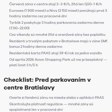
Červená zóna v centre stojí 2–3 €/h, žltá len 0,50–1 €/h
Eurovea (1 900 miest) a Nivy (2 150 miest) ponúkajú prvé 3
hodiny zadarmo cez pracovné dni
Tyršák 2 poskytuje 3 hodiny parkovania zadarmo denne
(7:00–22:00)
Cez víkendy sú mnohé žlté a oranžové zóny bez poplatku
Rezidenti s trvalým pobytom v Bratislave majú v zóne SM1
bonus 2 hodiny denne zadarmo
Rezidentská karta PAAS stojí 39 €/rok za jedno vozidlo
Od apríla 2026 Avion Shopping Park už nie je bezplatný —
platí limit 3 h/5 h
Checklist: Pred parkovaním v
centre Bratislavy
Overte si farebnú zónu na mieste alebo v aplikácii PAAS
Skontrolujte platnosť regulácie — mnohé zóny sú
spoplatnené len v pracovné dni