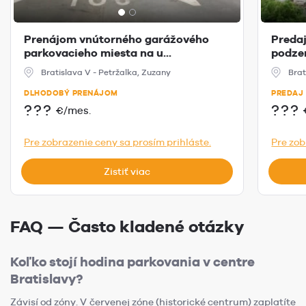
Prenájom vnútorného garážového
Predaj
parkovacieho miesta na u...
podzem
Bratislava V - Petržalka, Zuzany
Brat
DLHODOBÝ PRENÁJOM
PREDAJ
???
???
€/mes.
Pre zobrazenie ceny sa prosím prihláste.
Pre zob
Zistiť viac
FAQ — Často kladené otázky
Koľko stojí hodina parkovania v centre
Bratislavy?
Závisí od zóny. V červenej zóne (historické centrum) zaplatíte