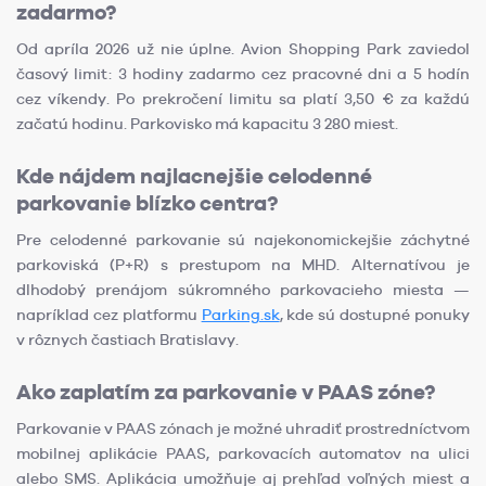
zadarmo?
Od apríla 2026 už nie úplne. Avion Shopping Park zaviedol
časový limit: 3 hodiny zadarmo cez pracovné dni a 5 hodín
cez víkendy. Po prekročení limitu sa platí 3,50 € za každú
začatú hodinu. Parkovisko má kapacitu 3 280 miest.
Kde nájdem najlacnejšie celodenné
parkovanie blízko centra?
Pre celodenné parkovanie sú najekonomickejšie záchytné
parkoviská (P+R) s prestupom na MHD. Alternatívou je
dlhodobý prenájom súkromného parkovacieho miesta —
napríklad cez platformu
Parking.sk
, kde sú dostupné ponuky
v rôznych častiach Bratislavy.
Ako zaplatím za parkovanie v PAAS zóne?
Parkovanie v PAAS zónach je možné uhradiť prostredníctvom
mobilnej aplikácie PAAS, parkovacích automatov na ulici
alebo SMS. Aplikácia umožňuje aj prehľad voľných miest a