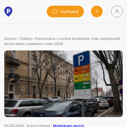
Vyhľadať
Domov
›
Články
›
Parkovanie v centre Bratislavy: Kde zaparkovať
lacno alebo zadarmo v roku 2026
05.05.2026
·
9 min čítania
·
Markdown verzia