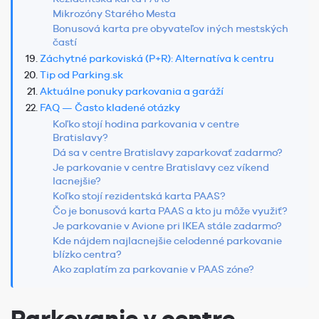
Mikrozóny Starého Mesta
Bonusová karta pre obyvateľov iných mestských
častí
Záchytné parkoviská (P+R): Alternatíva k centru
Tip od Parking.sk
Aktuálne ponuky parkovania a garáží
FAQ — Často kladené otázky
Koľko stojí hodina parkovania v centre
Bratislavy?
Dá sa v centre Bratislavy zaparkovať zadarmo?
Je parkovanie v centre Bratislavy cez víkend
lacnejšie?
Koľko stojí rezidentská karta PAAS?
Čo je bonusová karta PAAS a kto ju môže využiť?
Je parkovanie v Avione pri IKEA stále zadarmo?
Kde nájdem najlacnejšie celodenné parkovanie
blízko centra?
Ako zaplatím za parkovanie v PAAS zóne?
Parkovanie v centre