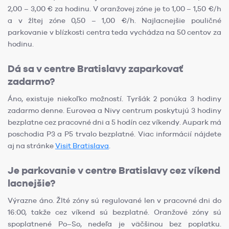
2,00 – 3,00 € za hodinu. V oranžovej zóne je to 1,00 – 1,50 €/h
a v žltej zóne 0,50 – 1,00 €/h. Najlacnejšie pouličné
parkovanie v blízkosti centra teda vychádza na 50 centov za
hodinu.
Dá sa v centre Bratislavy zaparkovať
zadarmo?
Áno, existuje niekoľko možností. Tyršák 2 ponúka 3 hodiny
zadarmo denne. Eurovea a Nivy centrum poskytujú 3 hodiny
bezplatne cez pracovné dni a 5 hodín cez víkendy. Aupark má
poschodia P3 a P5 trvalo bezplatné. Viac informácií nájdete
aj na stránke
Visit Bratislava
.
Je parkovanie v centre Bratislavy cez víkend
lacnejšie?
Výrazne áno. Žlté zóny sú regulované len v pracovné dni do
16:00, takže cez víkend sú bezplatné. Oranžové zóny sú
spoplatnené Po–So, nedeľa je väčšinou bez poplatku.