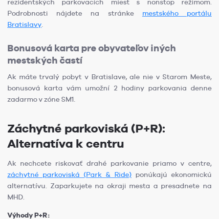
rezidentských parkovacích miest s nonstop režimom.
Podrobnosti nájdete na stránke
mestského portálu
Bratislavy
.
Bonusová karta pre obyvateľov iných
mestských častí
Ak máte trvalý pobyt v Bratislave, ale nie v Starom Meste,
bonusová karta vám umožní 2 hodiny parkovania denne
zadarmo v zóne SM1.
Záchytné parkoviská (P+R):
Alternatíva k centru
Ak nechcete riskovať drahé parkovanie priamo v centre,
záchytné parkoviská (Park & Ride)
ponúkajú ekonomickú
alternatívu. Zaparkujete na okraji mesta a presadnete na
MHD.
Výhody P+R: