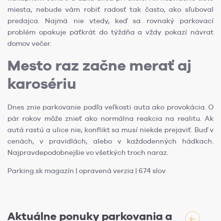
miesta, nebude vám robiť radosť tak často, ako sľuboval
predajca. Najmä nie vtedy, keď sa rovnaký parkovací
problém opakuje päťkrát do týždňa a vždy pokazí návrat
domov večer.
Mesto raz začne merať aj
karosériu
Dnes znie parkovanie podľa veľkosti auta ako provokácia. O
pár rokov môže znieť ako normálna reakcia na realitu. Ak
autá rastú a ulice nie, konflikt sa musí niekde prejaviť. Buď v
cenách, v pravidlách, alebo v každodenných hádkach.
Najpravdepodobnejšie vo všetkých troch naraz.
Parking.sk magazín | opravená verzia | 674 slov
Aktuálne ponuky parkovania a