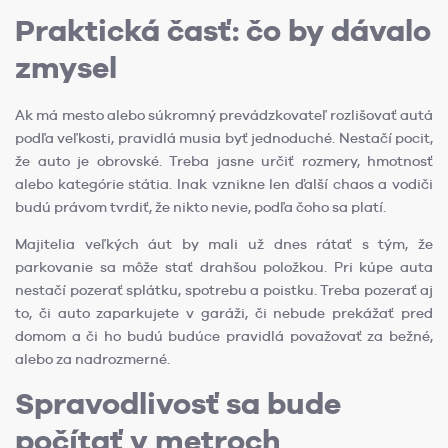
Praktická časť: čo by dávalo
zmysel
Ak má mesto alebo súkromný prevádzkovateľ rozlišovať autá
podľa veľkosti, pravidlá musia byť jednoduché. Nestačí pocit,
že auto je obrovské. Treba jasne určiť rozmery, hmotnosť
alebo kategórie státia. Inak vznikne len ďalší chaos a vodiči
budú právom tvrdiť, že nikto nevie, podľa čoho sa platí.
Majitelia veľkých áut by mali už dnes rátať s tým, že
parkovanie sa môže stať drahšou položkou. Pri kúpe auta
nestačí pozerať splátku, spotrebu a poistku. Treba pozerať aj
to, či auto zaparkujete v garáži, či nebude prekážať pred
domom a či ho budú budúce pravidlá považovať za bežné,
alebo za nadrozmerné.
Spravodlivosť sa bude
počítať v metroch