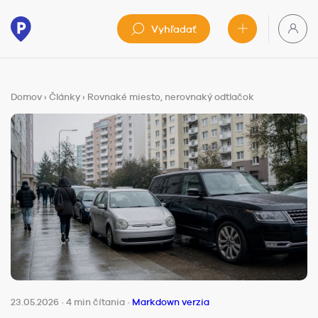
Vyhľadať
Domov
›
Články
›
Rovnaké miesto, nerovnaký odtlačok
23.05.2026
·
4 min čítania
·
Markdown verzia