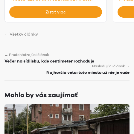
Zistiť viac
← Všetky články
← Predchádzajúci článok
Večer na sídlisku, kde centimeter rozhoduje
Nasledujúci článok →
Najhoršia veta: toto miesto už nie je vaše
Mohlo by vás zaujímať