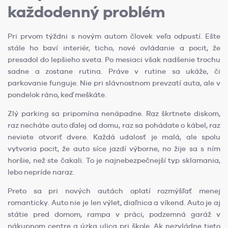
každodenný problém
Pri prvom týždni s novým autom človek veľa odpustí. Ešte
stále ho baví interiér, ticho, nové ovládanie a pocit, že
presadol do lepšieho sveta. Po mesiaci však nadšenie trochu
sadne a zostane rutina. Práve v rutine sa ukáže, či
parkovanie funguje. Nie pri slávnostnom prevzatí auta, ale v
pondelok ráno, keď meškáte.
Zlý parking sa pripomína nenápadne. Raz škrtnete diskom,
raz necháte auto ďalej od domu, raz sa pohádate o kábel, raz
neviete otvoriť dvere. Každá udalosť je malá, ale spolu
vytvoria pocit, že auto síce jazdí výborne, no žije sa s ním
horšie, než ste čakali. To je najnebezpečnejší typ sklamania,
lebo nepríde naraz.
Preto sa pri nových autách oplatí rozmýšľať menej
romanticky. Auto nie je len výlet, diaľnica a víkend. Auto je aj
státie pred domom, rampa v práci, podzemná garáž v
nákupnom centre a úzka ulica pri škole. Ak nezvládne tieto