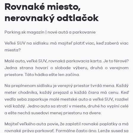
Rovnaké miesto,
nerovnaký odtlačok
Parking.sk magazín | nové autá a parkovanie
Veľké SUV na sídlisku: má majiteľ platiť viac, keď zaberá viac
miesta?
Malé auto, veľké SUV, rovnaká parkovacia karta. Je to férové?
Jedna strana hovorí o slobode výberu, druhá o verejnom
priestore. Táto hádka ešte len začína.
Na preplnenom sídlisku je verejný priestor tvrdá mena. Každý
meter chodníka, každý prejazd a každá čiara má cenu. Keď
vedľa seba zaparkuje malé mestské auto a veľké SUV, rozdiel
vidí každý. Jedno auto sa stratí v mieste, druhé ho vyplní celé
a ešte nechá susedovi menej priestoru na dvere.
Majiteľ veľkého auta povie, že zaplatil rovnaké poplatky a má
rovnaké právo parkovať. Formálne často áno. Lenže sused sa