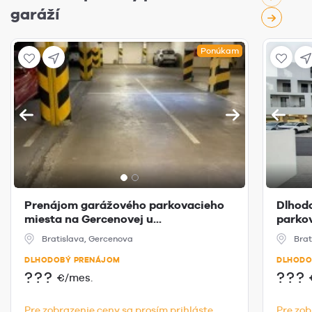
garáží
Ponúkam
Prenájom garážového parkovacieho
Dlhod
miesta na Gercenovej u...
parkov
Bratislava, Gercenova
Brat
DLHODOBÝ PRENÁJOM
DLHODO
???
???
€/mes.
Pre zobrazenie ceny sa prosím prihláste.
Pre zob