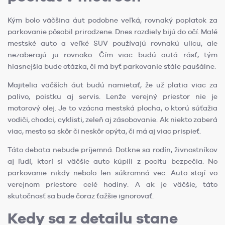
Kým bolo väčšina áut podobne veľká, rovnaký poplatok za
parkovanie pôsobil prirodzene. Dnes rozdiely bijú do očí. Malé
mestské auto a veľké SUV používajú rovnakú ulicu, ale
nezaberajú ju rovnako. Čím viac budú autá rásť, tým
hlasnejšia bude otázka, či má byť parkovanie stále paušálne.
Majitelia väčších áut budú namietať, že už platia viac za
palivo, poistku aj servis. Lenže verejný priestor nie je
motorový olej. Je to vzácna mestská plocha, o ktorú súťažia
vodiči, chodci, cyklisti, zeleň aj zásobovanie. Ak niekto zaberá
viac, mesto sa skôr či neskôr opýta, či má aj viac prispieť.
Táto debata nebude príjemná. Dotkne sa rodín, živnostníkov
aj ľudí, ktorí si väčšie auto kúpili z pocitu bezpečia. No
parkovanie nikdy nebolo len súkromná vec. Auto stojí vo
verejnom priestore celé hodiny. A ak je väčšie, táto
skutočnosť sa bude čoraz ťažšie ignorovať.
Kedy sa z detailu stane