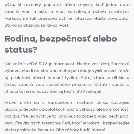
pýta, či rovnaký poplatok dáva zmysel, keď jedno auto
zaberá viac miesta a viac komplikuje pohyb ostatným.
Parkovanie tak prestáva byť len otázkou vlastníctva auta.
Stáva sa otázkou spravodlivosti.
Rodina, bezpečnosť alebo
status?
Nie každé veľké SUV je márnivosť. Niekto vozí deti, športovú
výbavu, chodí na chalupu alebo potrebuje vyšší posed. Lenže
aj praktický dôvod nemení fyziku. Auto, ktoré je dlhšie a
širšie, zaberá viac spoločného priestoru. Ostatní vodiči a
chodci to riešia každý deň, aj keď si SUV nekúpili.
Práve preto sa v európskych mestách čoraz častejšie
objavujú debaty o poplatkoch podľa veľkosti alebo hmotnosti
vozidla. Pre jedných je to logické: kto zaberá viac, nech platí
viac. Pre druhých trestanie ľudí, ktorí si vybrali bezpečnejšie
alebo praktickejšie auto. Oba tábory budú hlasné.