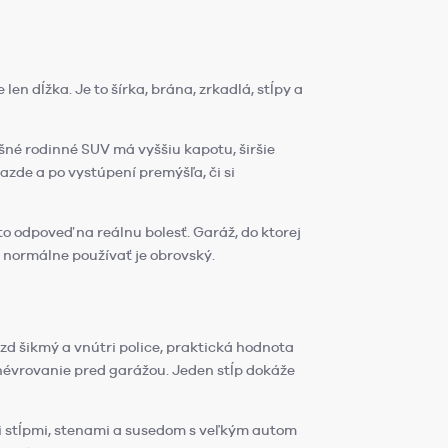
len dĺžka. Je to šírka, brána, zrkadlá, stĺpy a
šné rodinné SUV má vyššiu kapotu, širšie
jazde a po vystúpení premýšľa, či si
to odpoveď na reálnu bolesť. Garáž, do ktorej
a normálne používať je obrovský.
zd šikmý a vnútri police, praktická hodnota
anévrovanie pred garážou. Jeden stĺp dokáže
 stĺpmi, stenami a susedom s veľkým autom