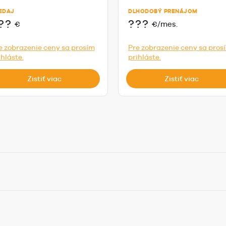
s...
Tur...
EDAJ
DLHODOBÝ PRENÁJOM
??
???
€
€/mes.
e zobrazenie ceny sa prosím
Pre zobrazenie ceny sa pros
ihláste.
prihláste.
Zistiť viac
Zistiť viac