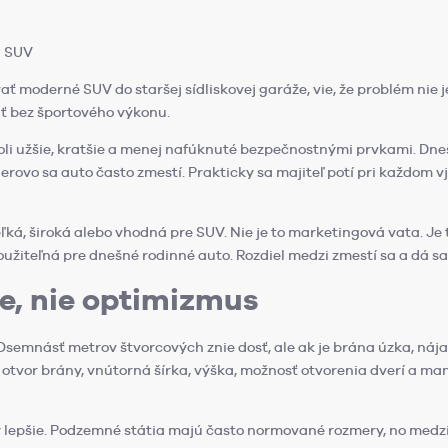
i SUV
ť moderné SUV do staršej sídliskovej garáže, vie, že problém nie je 
iť bez športového výkonu.
boli užšie, kratšie a menej nafúknuté bezpečnostnými prvkami. Dne
ierovo sa auto často zmestí. Prakticky sa majiteľ potí pri každom v
ľká, široká alebo vhodná pre SUV. Nie je to marketingová vata. Je 
užiteľná pre dnešné rodinné auto. Rozdiel medzi zmestí sa a dá s
e, nie optimizmus
Osemnásť metrov štvorcových znie dosť, ale ak je brána úzka, nája
e otvor brány, vnútorná šírka, výška, možnosť otvorenia dverí a m
lepšie. Podzemné státia majú často normované rozmery, no medzi