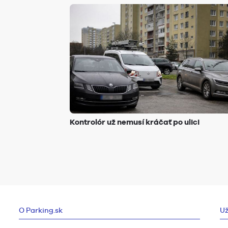
Kontrolór už nemusí kráčať po ulici
O Parking.sk
Už