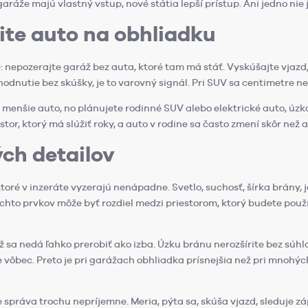
ráže majú vlastný vstup, nové státia lepší prístup. Ani jedno nie 
ite auto na obhliadku
: nepozerajte garáž bez auta, ktoré tam má stáť. Vyskúšajte vjazd,
hodnutie bez skúšky, je to varovný signál. Pri SUV sa centimetre ne
menšie auto, no plánujete rodinné SUV alebo elektrické auto, úzk
tor, ktorý má slúžiť roky, a auto v rodine sa často zmení skôr než 
ch detailov
ktoré v inzeráte vyzerajú nenápadne. Svetlo, suchosť, šírka brány
ýchto prvkov môže byť rozdiel medzi priestorom, ktorý budete použ
áž sa nedá ľahko prerobiť ako izba. Úzku bránu nerozšírite bez súhl
 vôbec. Preto je pri garážach obhliadka prísnejšia než pri mnohýc
ke správa trochu nepríjemne. Meria, pýta sa, skúša vjazd, sleduje z