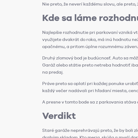
Nie preto, že neverí každému slovu, ale preto,
Kde sa láme rozhodn
Najlepšie rozhodnutie pri parkovaní vzniká vt
využijete dvakrát do roka, má inú hodnotu ne
opačnému, a pritom úplne rozumnému záveru
Druhý zlomový bod je budúcnosť. Auto sa môže
Garáž alebo státie preto netreba hodnotiť iba
na predaj.
Práve preto sa oplatí pri každej ponuke urobiť
každý večer nadávali pri hľadaní miesta, cena
A presne v tomto bode sa z parkovania stáva o
Verdikt
Staré garáže neprehrávajú preto, že by boli zl
drahým skladom. Kto meria, skúša a myslí dop