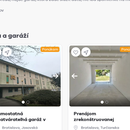
ov
 a garáží
Ponúkam
Pon
amostatná
Prenájom
atvárateľná garáž v
zrekonštruovanej
arkovacom dome na
samostatnej garáže na u
Bratislava, Jasovská
Bratislava, Turčianska