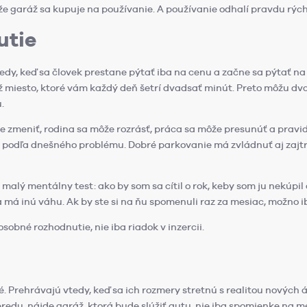
 že garáž sa kupuje na používanie. A používanie odhalí pravdu rýchl
utie
edy, keď sa človek prestane pýtať iba na cenu a začne sa pýtať na 
ž miesto, ktoré vám každý deň šetrí dvadsať minút. Preto môžu dva
.
 zmeniť, rodina sa môže rozrásť, práca sa môže presunúť a pravid
 podľa dnešného problému. Dobré parkovanie má zvládnuť aj zajtraj
 malý mentálny test: ako by som sa cítil o rok, keby som ju nekúpil
 má inú váhu. Ak by ste si na ňu spomenuli raz za mesiac, možno i
sobné rozhodnutie, nie iba riadok v inzercii.
é. Prehrávajú vtedy, keď sa ich rozmery stretnú s realitou nových 
redu, nájde garáž, ktorá bude slúžiť autu, nie iba spomienke na m