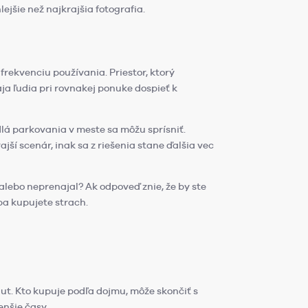
ejšie než najkrajšia fotografia.
frekvenciu používania. Priestor, ktorý
ja ľudia pri rovnakej ponuke dospieť k
lá parkovania v meste sa môžu sprísniť.
ší scenár, inak sa z riešenia stane ďalšia vec
 alebo neprenajal? Ak odpoveď znie, že by ste
ba kupujete strach.
áut. Kto kupuje podľa dojmu, môže skončiť s
enšie časy.