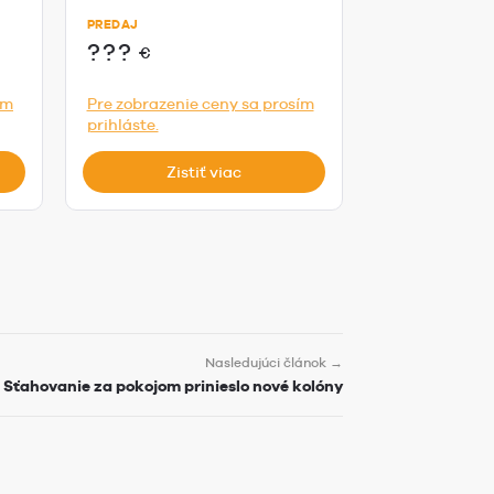
PREDAJ
PREDAJ
???
???
€
€
ím
Pre zobrazenie ceny sa prosím
Pre zobrazeni
prihláste.
prihláste.
Zistiť viac
Zist
Nasledujúci článok →
Sťahovanie za pokojom prinieslo nové kolóny