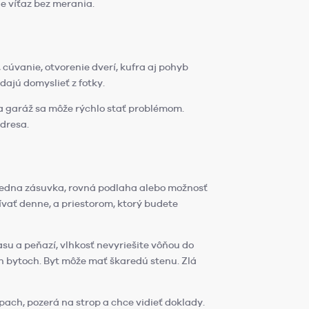
je víťaz bez merania.
 cúvanie, otvorenie dverí, kufra aj pohyb
dajú domyslieť z fotky.
a garáž sa môže rýchlo stať problémom.
adresa.
, jedna zásuvka, rovná podlaha alebo možnosť
ívať denne, a priestorom, ktorý budete
asu a peňazí, vlhkosť nevyriešite vôňou do
h bytoch. Byt môže mať škaredú stenu. Zlá
ápach, pozerá na strop a chce vidieť doklady.