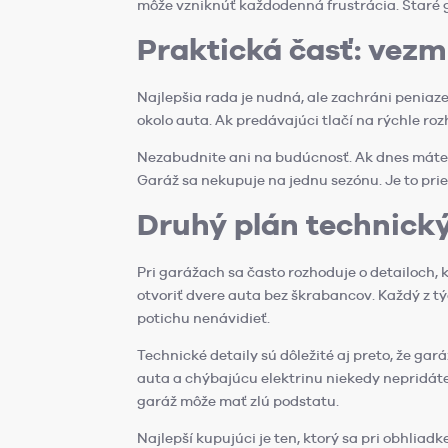
môže vzniknúť každodenná frustrácia. Staré ga
Praktická časť: vezm
Najlepšia rada je nudná, ale zachráni peniaze
okolo auta. Ak predávajúci tlačí na rýchle roz
Nezabudnite ani na budúcnosť. Ak dnes máte 
Garáž sa nekupuje na jednu sezónu. Je to pries
Druhý plán technický
Pri garážach sa často rozhoduje o detailoch, 
otvoriť dvere auta bez škrabancov. Každý z t
potichu nenávidieť.
Technické detaily sú dôležité aj preto, že gar
auta a chýbajúcu elektrinu niekedy nepridáte
garáž môže mať zlú podstatu.
Najlepší kupujúci je ten, ktorý sa pri obhliad