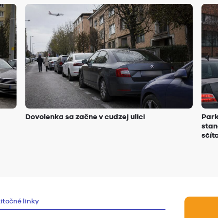
Dovolenka sa začne v cudzej ulici
Park
stan
sčít
itočné linky