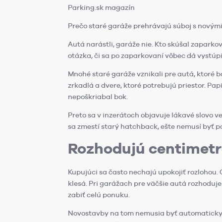
Parking.sk magazín
Prečo staré garáže prehrávajú súboj s novým
Autá narástli, garáže nie. Kto skúšal zaparkova
otázka, či sa po zaparkovaní vôbec dá vystúp
Mnohé staré garáže vznikali pre autá, ktoré 
zrkadlá a dvere, ktoré potrebujú priestor. Pap
nepoškriabal bok.
Preto sa v inzerátoch objavuje lákavé slovo ve
sa zmestí starý hatchback, ešte nemusí byť po
Rozhodujú centimetr
Kupujúci sa často nechajú upokojiť rozlohou. 
klesá. Pri garážach pre väčšie autá rozhoduj
zabiť celú ponuku.
Novostavby na tom nemusia byť automaticky 