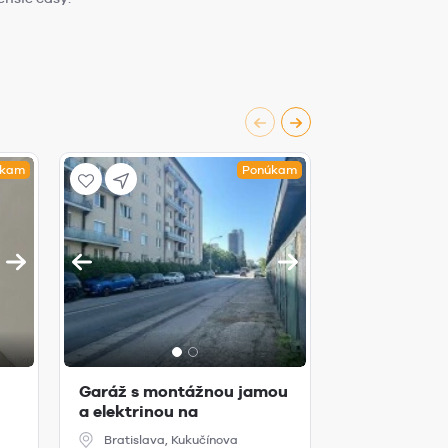
úkam
Ponúkam
Garáž s montážnou jamou
Predaj betó
a elektrinou na
na Domkarske
l.
Kukučínovej uli...
Bratislav...
Bratislava, Kukučínova
Bratislava,