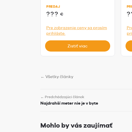
Ja
PREDAJ
PR
???
?
€
Pre zobrazenie ceny sa prosím
Pr
prihláste.
pr
Zistiť viac
← Všetky články
← Predchádzajúci článok
Najdrahší meter nie je v byte
Mohlo by vás zaujímať