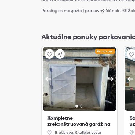
Parking.sk magazín | pracovný článok | 692 sl
Aktuálne ponuky parkovania
Ponúkam
Kompletne
S
zrekonštruovaná garáž na
uz
Skalickej ceste na p...
p
Bratislava, Skalická cesta