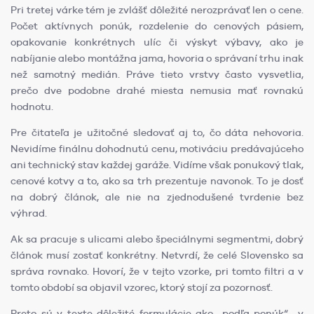
Pri tretej várke tém je zvlášť dôležité nerozprávať len o cene.
Počet aktívnych ponúk, rozdelenie do cenových pásiem,
opakovanie konkrétnych ulíc či výskyt výbavy, ako je
nabíjanie alebo montážna jama, hovoria o správaní trhu inak
než samotný medián. Práve tieto vrstvy často vysvetlia,
prečo dve podobne drahé miesta nemusia mať rovnakú
hodnotu.
Pre čitateľa je užitočné sledovať aj to, čo dáta nehovoria.
Nevidíme finálnu dohodnutú cenu, motiváciu predávajúceho
ani technický stav každej garáže. Vidíme však ponukový tlak,
cenové kotvy a to, ako sa trh prezentuje navonok. To je dosť
na dobrý článok, ale nie na zjednodušené tvrdenie bez
výhrad.
Ak sa pracuje s ulicami alebo špeciálnymi segmentmi, dobrý
článok musí zostať konkrétny. Netvrdí, že celé Slovensko sa
správa rovnako. Hovorí, že v tejto vzorke, pri tomto filtri a v
tomto období sa objavil vzorec, ktorý stojí za pozornosť.
Preto sú v texte dôležité formulácie ako „podľa ponúk“, „v