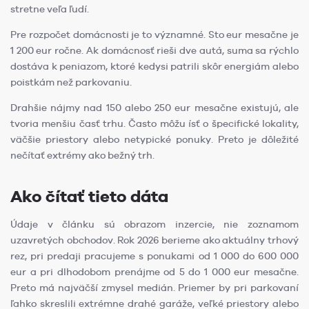
stretne veľa ľudí.
Pre rozpočet domácnosti je to významné. Sto eur mesačne je
1 200 eur ročne. Ak domácnosť rieši dve autá, suma sa rýchlo
dostáva k peniazom, ktoré kedysi patrili skôr energiám alebo
poistkám než parkovaniu.
Drahšie nájmy nad 150 alebo 250 eur mesačne existujú, ale
tvoria menšiu časť trhu. Často môžu ísť o špecifické lokality,
väčšie priestory alebo netypické ponuky. Preto je dôležité
nečítať extrémy ako bežný trh.
Ako čítať tieto dáta
Údaje v článku sú obrazom inzercie, nie zoznamom
uzavretých obchodov. Rok 2026 berieme ako aktuálny trhový
rez, pri predaji pracujeme s ponukami od 1 000 do 600 000
eur a pri dlhodobom prenájme od 5 do 1 000 eur mesačne.
Preto má najväčší zmysel medián. Priemer by pri parkovaní
ľahko skreslili extrémne drahé garáže, veľké priestory alebo