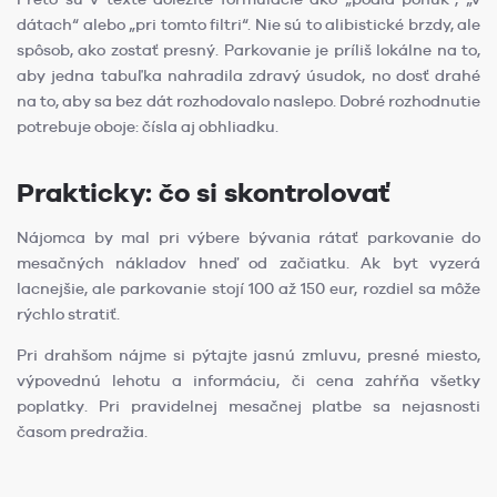
dátach“ alebo „pri tomto filtri“. Nie sú to alibistické brzdy, ale
spôsob, ako zostať presný. Parkovanie je príliš lokálne na to,
aby jedna tabuľka nahradila zdravý úsudok, no dosť drahé
na to, aby sa bez dát rozhodovalo naslepo. Dobré rozhodnutie
potrebuje oboje: čísla aj obhliadku.
Prakticky: čo si skontrolovať
Nájomca by mal pri výbere bývania rátať parkovanie do
mesačných nákladov hneď od začiatku. Ak byt vyzerá
lacnejšie, ale parkovanie stojí 100 až 150 eur, rozdiel sa môže
rýchlo stratiť.
Pri drahšom nájme si pýtajte jasnú zmluvu, presné miesto,
výpovednú lehotu a informáciu, či cena zahŕňa všetky
poplatky. Pri pravidelnej mesačnej platbe sa nejasnosti
časom predražia.