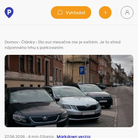
Vyhľadať
Domov
›
Články
›
Sto eur mesačne nie je extrém. Je to stred
nájomného trhu s parkovaním
27.06.2026
·
4 min čítania
·
Markdown verzia