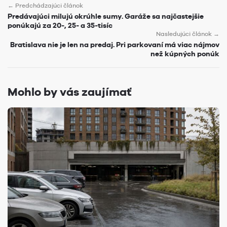
← Predchádzajúci článok
Predávajúci milujú okrúhle sumy. Garáže sa najčastejšie
ponúkajú za 20-, 25- a 35-tisíc
Nasledujúci článok →
Bratislava nie je len na predaj. Pri parkovaní má viac nájmov
než kúpných ponúk
Mohlo by vás zaujímať