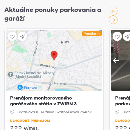
Aktuálne ponuky parkovania a
garáží
Ponúkam
Prenájom monitorovaného
Prená
garážového státia v ZWIRN 3
parkov
Bratislava II - Ružinov, Svätoplukova Zwirn 3
Brat
DLHODOBÝ PRENÁJOM
DLHODO
???
???
€/mes.