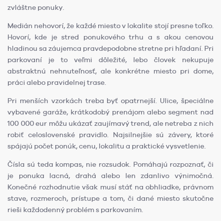
zvláštne ponuky.
Medián nehovorí, že každé miesto v lokalite stojí presne toľko.
Hovorí, kde je stred ponukového trhu a s akou cenovou
hladinou sa záujemca pravdepodobne stretne pri hľadaní. Pri
parkovaní je to veľmi dôležité, lebo človek nekupuje
abstraktnú nehnuteľnosť, ale konkrétne miesto pri dome,
práci alebo pravidelnej trase.
Pri menších vzorkách treba byť opatrnejší. Ulice, špeciálne
vybavené garáže, krátkodobý prenájom alebo segment nad
100 000 eur môžu ukázať zaujímavý trend, ale netreba z nich
robiť celoslovenské pravidlo. Najsilnejšie sú závery, ktoré
spájajú počet ponúk, cenu, lokalitu a praktické vysvetlenie.
Čísla sú teda kompas, nie rozsudok. Pomáhajú rozpoznať, či
je ponuka lacná, drahá alebo len zdanlivo výnimočná.
Konečné rozhodnutie však musí stáť na obhliadke, právnom
stave, rozmeroch, prístupe a tom, či dané miesto skutočne
rieši každodenný problém s parkovaním.