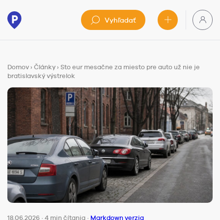
Vyhľadať
Domov
›
Články
›
Sto eur mesačne za miesto pre auto už nie je
bratislavský výstrelok
18.06.2026
·
4 min čítania
·
Markdown verzia