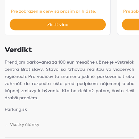
Pre zobrazenie ceny sa prosím prihláste.
Pre zob
Zistiť viac
Verdikt
Prenájom parkovania za 100 eur mesačne už nie je výstrelok
centra Bratislavy. Stáva sa trhovou realitou vo viacerých
regiónoch. Pre vodičov to znamená jediné: parkovanie treba
zahrnúť do rozpočtu ešte pred podpisom nájomnej alebo
kúpnej zmluvy k bývaniu. Kto ho rieši až potom, často rieši
drahší problém.
Parking.sk
← Všetky články