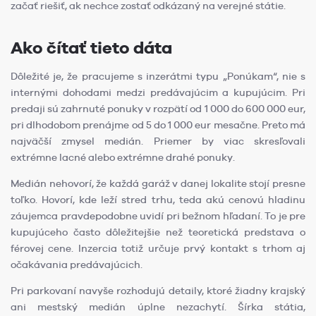
začať riešiť, ak nechce zostať odkázaný na verejné státie.
Ako čítať tieto dáta
Dôležité je, že pracujeme s inzerátmi typu „Ponúkam“, nie s
internými dohodami medzi predávajúcim a kupujúcim. Pri
predaji sú zahrnuté ponuky v rozpätí od 1 000 do 600 000 eur,
pri dlhodobom prenájme od 5 do 1 000 eur mesačne. Preto má
najväčší zmysel medián. Priemer by viac skresľovali
extrémne lacné alebo extrémne drahé ponuky.
Medián nehovorí, že každá garáž v danej lokalite stojí presne
toľko. Hovorí, kde leží stred trhu, teda akú cenovú hladinu
záujemca pravdepodobne uvidí pri bežnom hľadaní. To je pre
kupujúceho často dôležitejšie než teoretická predstava o
férovej cene. Inzercia totiž určuje prvý kontakt s trhom aj
očakávania predávajúcich.
Pri parkovaní navyše rozhodujú detaily, ktoré žiadny krajský
ani mestský medián úplne nezachytí. Šírka státia,