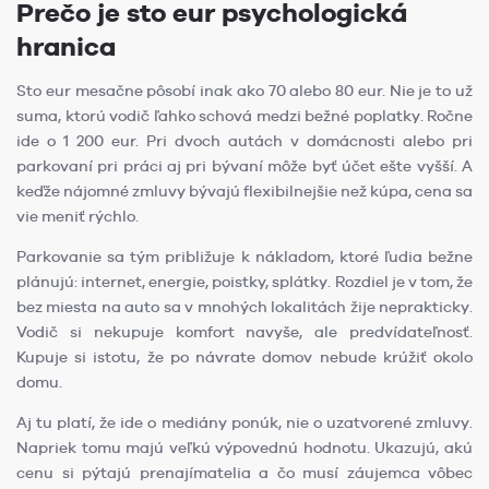
Prečo je sto eur psychologická
hranica
Sto eur mesačne pôsobí inak ako 70 alebo 80 eur. Nie je to už
suma, ktorú vodič ľahko schová medzi bežné poplatky. Ročne
ide o 1 200 eur. Pri dvoch autách v domácnosti alebo pri
parkovaní pri práci aj pri bývaní môže byť účet ešte vyšší. A
keďže nájomné zmluvy bývajú flexibilnejšie než kúpa, cena sa
vie meniť rýchlo.
Parkovanie sa tým približuje k nákladom, ktoré ľudia bežne
plánujú: internet, energie, poistky, splátky. Rozdiel je v tom, že
bez miesta na auto sa v mnohých lokalitách žije neprakticky.
Vodič si nekupuje komfort navyše, ale predvídateľnosť.
Kupuje si istotu, že po návrate domov nebude krúžiť okolo
domu.
Aj tu platí, že ide o mediány ponúk, nie o uzatvorené zmluvy.
Napriek tomu majú veľkú výpovednú hodnotu. Ukazujú, akú
cenu si pýtajú prenajímatelia a čo musí záujemca vôbec