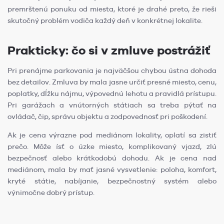
premrštenú ponuku od miesta, ktoré je drahé preto, že rieši
skutočný problém vodiča každý deň v konkrétnej lokalite.
Prakticky: čo si v zmluve postrážiť
Pri prenájme parkovania je najväčšou chybou ústna dohoda
bez detailov. Zmluva by mala jasne určiť presné miesto, cenu,
poplatky, dĺžku nájmu, výpovednú lehotu a pravidlá prístupu.
Pri garážach a vnútorných státiach sa treba pýtať na
ovládač, čip, správu objektu a zodpovednosť pri poškodení.
Ak je cena výrazne pod mediánom lokality, oplatí sa zistiť
prečo. Môže ísť o úzke miesto, komplikovaný vjazd, zlú
bezpečnosť alebo krátkodobú dohodu. Ak je cena nad
mediánom, mala by mať jasné vysvetlenie: poloha, komfort,
kryté státie, nabíjanie, bezpečnostný systém alebo
výnimočne dobrý prístup.