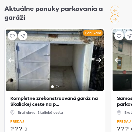
Aktuálne ponuky parkovania a
garáží
Ponúkam
Kompletne zrekonštruovaná garáž na
Samos
Skalickej ceste na p...
parko
Bratislava, Skalická cesta
Brat
PREDAJ
PREDAJ
???
???
€