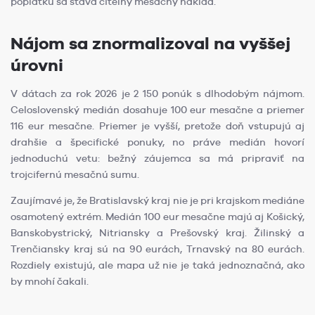
poplatku sa stáva citeľný mesačný náklad.
Nájom sa znormalizoval na vyššej
úrovni
V dátach za rok 2026 je 2 150 ponúk s dlhodobým nájmom.
Celoslovenský medián dosahuje 100 eur mesačne a priemer
116 eur mesačne. Priemer je vyšší, pretože doň vstupujú aj
drahšie a špecifické ponuky, no práve medián hovorí
jednoduchú vetu: bežný záujemca sa má pripraviť na
trojcifernú mesačnú sumu.
Zaujímavé je, že Bratislavský kraj nie je pri krajskom mediáne
osamotený extrém. Medián 100 eur mesačne majú aj Košický,
Banskobystrický, Nitriansky a Prešovský kraj. Žilinský a
Trenčiansky kraj sú na 90 eurách, Trnavský na 80 eurách.
Rozdiely existujú, ale mapa už nie je taká jednoznačná, ako
by mnohí čakali.