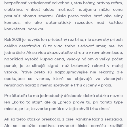
bezpečnosť, vzdialenosť od vchodu, stav brány, právny režim,
elektrina, vlhkosť alebo možnosť nabíjania môžu cenu
posunúť oboma smermi. Čísla preto treba brať ako silný
kompas, nie ako automatický rozsudok nad každou
konkrétnou ponukou.
Rok 2026 je navyše len priebežný rez trhu, nie uzavretý príbeh
celého desaťročia. O to viac treba sledovať smer, nie iba
jedno číslo. Ak sa viac ukazovateľov stretne v rovnakom bode,
napríklad vysoká kúpna cena, vysoký nájom a veľký počet
ponúk, je to silnejší signál než izolovaný rekord v malej
vzorke. Práve preto sú najzaujímavejšie nie rekordy, ale
opakujúce sa vzorce, ktoré sa objavujú vo viacerých
regiónoch naraz a menia správanie trhu aj ceny v praxi.
Pre čitateľa to má jednoduchý dôsledok: dobrá otázka neznie
len „koľko to stojí“, ale aj „prečo práve tu, pri tomto type
miesta, pri tejto vzorke ponúk a v tejto chvíli trhu dnes“.
Ak sa tieto otázky preskočia, z čísel vznikne lacná senzácia.
Ak sa položia poctivo, rovnaké čísla pomôžu rozlíšiť