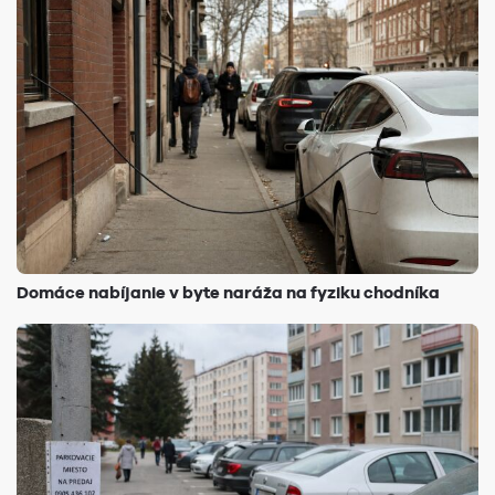
Domáce nabíjanie v byte naráža na fyziku chodníka