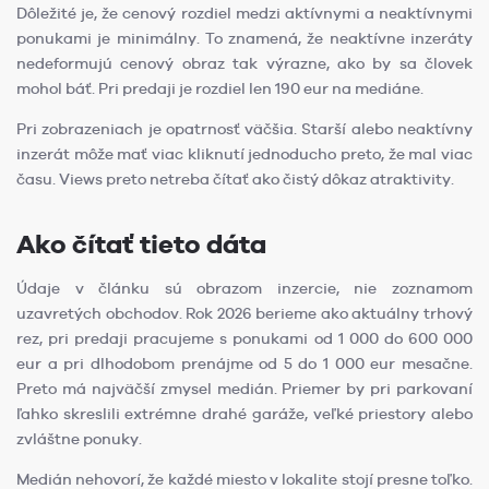
Dôležité je, že cenový rozdiel medzi aktívnymi a neaktívnymi
ponukami je minimálny. To znamená, že neaktívne inzeráty
nedeformujú cenový obraz tak výrazne, ako by sa človek
mohol báť. Pri predaji je rozdiel len 190 eur na mediáne.
Pri zobrazeniach je opatrnosť väčšia. Starší alebo neaktívny
inzerát môže mať viac kliknutí jednoducho preto, že mal viac
času. Views preto netreba čítať ako čistý dôkaz atraktivity.
Ako čítať tieto dáta
Údaje v článku sú obrazom inzercie, nie zoznamom
uzavretých obchodov. Rok 2026 berieme ako aktuálny trhový
rez, pri predaji pracujeme s ponukami od 1 000 do 600 000
eur a pri dlhodobom prenájme od 5 do 1 000 eur mesačne.
Preto má najväčší zmysel medián. Priemer by pri parkovaní
ľahko skreslili extrémne drahé garáže, veľké priestory alebo
zvláštne ponuky.
Medián nehovorí, že každé miesto v lokalite stojí presne toľko.