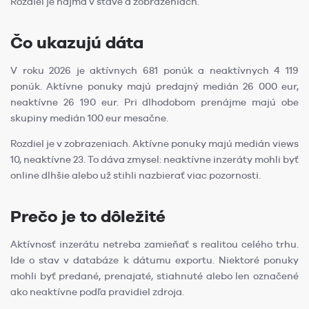
Rozdiel je najmä v stave a zobrazeniach.
Čo ukazujú dáta
V roku 2026 je aktívnych 681 ponúk a neaktívnych 4 119
ponúk. Aktívne ponuky majú predajný medián 26 000 eur,
neaktívne 26 190 eur. Pri dlhodobom prenájme majú obe
skupiny medián 100 eur mesačne.
Rozdiel je v zobrazeniach. Aktívne ponuky majú medián views
10, neaktívne 23. To dáva zmysel: neaktívne inzeráty mohli byť
online dlhšie alebo už stihli nazbierať viac pozornosti.
Prečo je to dôležité
Aktívnosť inzerátu netreba zamieňať s realitou celého trhu.
Ide o stav v databáze k dátumu exportu. Niektoré ponuky
mohli byť predané, prenajaté, stiahnuté alebo len označené
ako neaktívne podľa pravidiel zdroja.