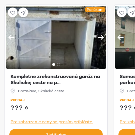
Ponúkam
Kompletne zrekonštruovaná garáž na
Samos
Skalickej ceste na p...
parko
Bratislava, Skalická cesta
Brat
PREDAJ
PREDAJ
???
???
€
Pre zobrazenie ceny sa prosím prihláste.
Pre zob
Zistiť viac