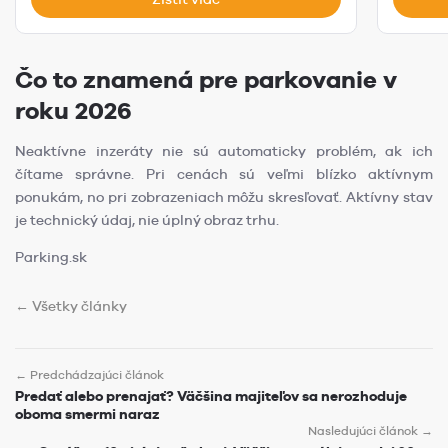
Čo to znamená pre parkovanie v
roku 2026
Neaktívne inzeráty nie sú automaticky problém, ak ich
čítame správne. Pri cenách sú veľmi blízko aktívnym
ponukám, no pri zobrazeniach môžu skresľovať. Aktívny stav
je technický údaj, nie úplný obraz trhu.
Parking.sk
← Všetky články
← Predchádzajúci článok
Predať alebo prenajať? Väčšina majiteľov sa nerozhoduje
oboma smermi naraz
Nasledujúci článok →