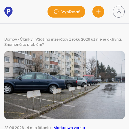
Vyhľadať
Domov
›
Články
›
Väčšina inzerátov z roku 2026 už nie je aktívna.
Znamená to problém?
25.06.2026
·
4 min čítania
·
Markdown verzia