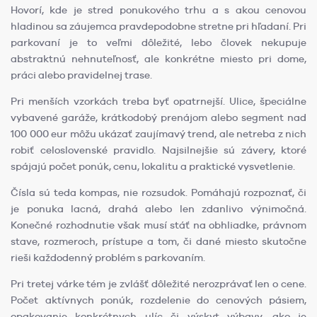
Hovorí, kde je stred ponukového trhu a s akou cenovou
hladinou sa záujemca pravdepodobne stretne pri hľadaní. Pri
parkovaní je to veľmi dôležité, lebo človek nekupuje
abstraktnú nehnuteľnosť, ale konkrétne miesto pri dome,
práci alebo pravidelnej trase.
Pri menších vzorkách treba byť opatrnejší. Ulice, špeciálne
vybavené garáže, krátkodobý prenájom alebo segment nad
100 000 eur môžu ukázať zaujímavý trend, ale netreba z nich
robiť celoslovenské pravidlo. Najsilnejšie sú závery, ktoré
spájajú počet ponúk, cenu, lokalitu a praktické vysvetlenie.
Čísla sú teda kompas, nie rozsudok. Pomáhajú rozpoznať, či
je ponuka lacná, drahá alebo len zdanlivo výnimočná.
Konečné rozhodnutie však musí stáť na obhliadke, právnom
stave, rozmeroch, prístupe a tom, či dané miesto skutočne
rieši každodenný problém s parkovaním.
Pri tretej várke tém je zvlášť dôležité nerozprávať len o cene.
Počet aktívnych ponúk, rozdelenie do cenových pásiem,
opakovanie konkrétnych ulíc či výskyt výbavy, ako je