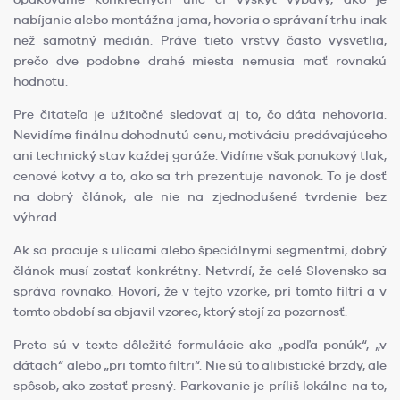
nabíjanie alebo montážna jama, hovoria o správaní trhu inak
než samotný medián. Práve tieto vrstvy často vysvetlia,
prečo dve podobne drahé miesta nemusia mať rovnakú
hodnotu.
Pre čitateľa je užitočné sledovať aj to, čo dáta nehovoria.
Nevidíme finálnu dohodnutú cenu, motiváciu predávajúceho
ani technický stav každej garáže. Vidíme však ponukový tlak,
cenové kotvy a to, ako sa trh prezentuje navonok. To je dosť
na dobrý článok, ale nie na zjednodušené tvrdenie bez
výhrad.
Ak sa pracuje s ulicami alebo špeciálnymi segmentmi, dobrý
článok musí zostať konkrétny. Netvrdí, že celé Slovensko sa
správa rovnako. Hovorí, že v tejto vzorke, pri tomto filtri a v
tomto období sa objavil vzorec, ktorý stojí za pozornosť.
Preto sú v texte dôležité formulácie ako „podľa ponúk“, „v
dátach“ alebo „pri tomto filtri“. Nie sú to alibistické brzdy, ale
spôsob, ako zostať presný. Parkovanie je príliš lokálne na to,