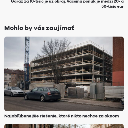
Garáž za 10-tisíc je už okraj. Väčšina ponúk je medzi 20- a
50-tisíc eur
Mohlo by vás zaujímať
Najobľúbenejšie riešenie, ktoré nikto nechce za oknom