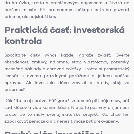
druhá úzka, tretia s problémovým nájomcom a štvrtá na
horšom mieste. Pri hromadnom nákupe netreba pozerať
priemer, ale najslabší kus.
Praktická časť: investorská
kontrola
Spočítajte čistý výnos každej garáže zvlášť. Overte
obsadenosť, zmluvy, nájomné, stav, vlastníctvo, pozemky,
mesačné náklady a opravné položky. Urobte si pesimistický
scenár s dvoma prázdnymi garážami a jednou väčšou
opravou. Ak investícia dáva zmysel aj vtedy, stojí za
pozornosť.
Dôležitá je aj správa. Päť garáží znamená päť nájomcov, päť
sád kľúčov a viac komunikácie. Nie je to pasívny príjem bez
práce. Je to malý prenajímateľský projekt. Kto chce len
zaparkovať peniaze a nič neriešiť, môže byť prekvapený.