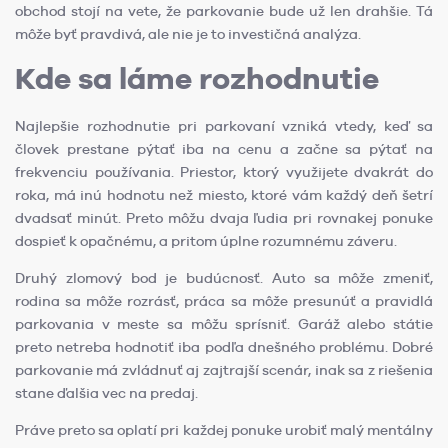
obchod stojí na vete, že parkovanie bude už len drahšie. Tá
môže byť pravdivá, ale nie je to investičná analýza.
Kde sa láme rozhodnutie
Najlepšie rozhodnutie pri parkovaní vzniká vtedy, keď sa
človek prestane pýtať iba na cenu a začne sa pýtať na
frekvenciu používania. Priestor, ktorý využijete dvakrát do
roka, má inú hodnotu než miesto, ktoré vám každý deň šetrí
dvadsať minút. Preto môžu dvaja ľudia pri rovnakej ponuke
dospieť k opačnému, a pritom úplne rozumnému záveru.
Druhý zlomový bod je budúcnosť. Auto sa môže zmeniť,
rodina sa môže rozrásť, práca sa môže presunúť a pravidlá
parkovania v meste sa môžu sprísniť. Garáž alebo státie
preto netreba hodnotiť iba podľa dnešného problému. Dobré
parkovanie má zvládnuť aj zajtrajší scenár, inak sa z riešenia
stane ďalšia vec na predaj.
Práve preto sa oplatí pri každej ponuke urobiť malý mentálny