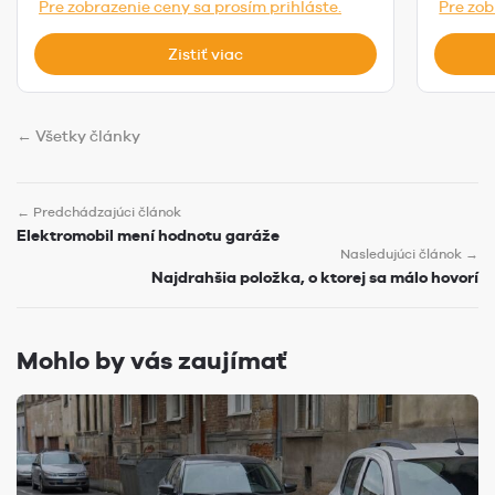
Pre zobrazenie ceny sa prosím prihláste.
Pre zob
Zistiť viac
← Všetky články
← Predchádzajúci článok
Elektromobil mení hodnotu garáže
Nasledujúci článok →
Najdrahšia položka, o ktorej sa málo hovorí
Mohlo by vás zaujímať