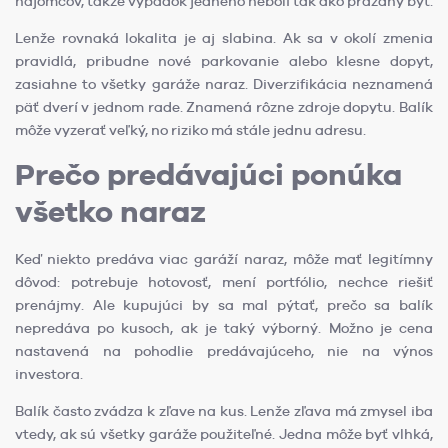
nájomcov, takže výpadok jedného nebolí tak ako prázdny byt.
Lenže rovnaká lokalita je aj slabina. Ak sa v okolí zmenia
pravidlá, pribudne nové parkovanie alebo klesne dopyt,
zasiahne to všetky garáže naraz. Diverzifikácia neznamená
päť dverí v jednom rade. Znamená rôzne zdroje dopytu. Balík
môže vyzerať veľký, no riziko má stále jednu adresu.
Prečo predávajúci ponúka
všetko naraz
Keď niekto predáva viac garáží naraz, môže mať legitímny
dôvod: potrebuje hotovosť, mení portfólio, nechce riešiť
prenájmy. Ale kupujúci by sa mal pýtať, prečo sa balík
nepredáva po kusoch, ak je taký výborný. Možno je cena
nastavená na pohodlie predávajúceho, nie na výnos
investora.
Balík často zvádza k zľave na kus. Lenže zľava má zmysel iba
vtedy, ak sú všetky garáže použiteľné. Jedna môže byť vlhká,