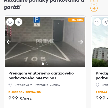
garáží
Ponúkam
Prenájom vnútorného garážového
Predaj
parkovacieho miesta na u...
podzem
Bratislava V - Petržalka, Zuzany
Brat
DLHODOBÝ PRENÁJOM
PREDAJ
???
???
€/mes.