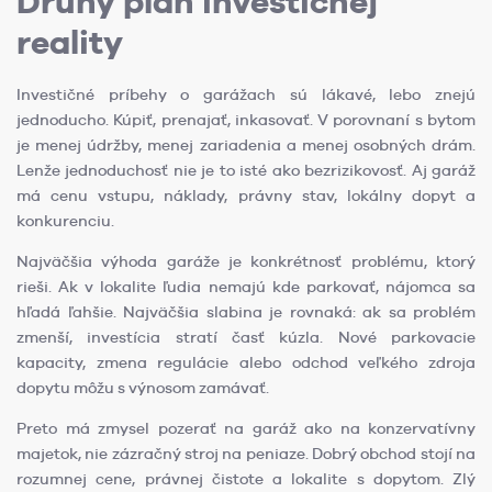
Druhý plán investičnej
reality
Investičné príbehy o garážach sú lákavé, lebo znejú
jednoducho. Kúpiť, prenajať, inkasovať. V porovnaní s bytom
je menej údržby, menej zariadenia a menej osobných drám.
Lenže jednoduchosť nie je to isté ako bezrizikovosť. Aj garáž
má cenu vstupu, náklady, právny stav, lokálny dopyt a
konkurenciu.
Najväčšia výhoda garáže je konkrétnosť problému, ktorý
rieši. Ak v lokalite ľudia nemajú kde parkovať, nájomca sa
hľadá ľahšie. Najväčšia slabina je rovnaká: ak sa problém
zmenší, investícia stratí časť kúzla. Nové parkovacie
kapacity, zmena regulácie alebo odchod veľkého zdroja
dopytu môžu s výnosom zamávať.
Preto má zmysel pozerať na garáž ako na konzervatívny
majetok, nie zázračný stroj na peniaze. Dobrý obchod stojí na
rozumnej cene, právnej čistote a lokalite s dopytom. Zlý