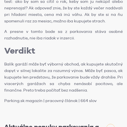
test: ako by som sa cítil o rok, keby som ju nekúpil alebo
neprenajal? Ak odpoveď znie, že by ste každý večer nadávali
pri hľadaní miesta, cena má inú váhu. Ak by ste si na ňu
spomenuli raz za mesiac, možno iba kupujete strach.
A presne v tomto bode sa z parkovania stáva osobné
rozhodnutie, nie iba riadok v inzercii.
Verdikt
Balík garáží môže byť výborný obchod, ak kupujete skutočný
dopyt v silnej lokalite za rozumný výnos. Môže byť pasca, ak
kupujete len predstavu, že parkovanie bude vždy drahšie. Pri
viacerých garážach sa chyba nenásobí pocitovo, ale
finančne. Preto treba počítať bez nadšenia.
Parking.sk magazín | pracovný článok | 664 slov
Aktuálne ponuky parkovania a