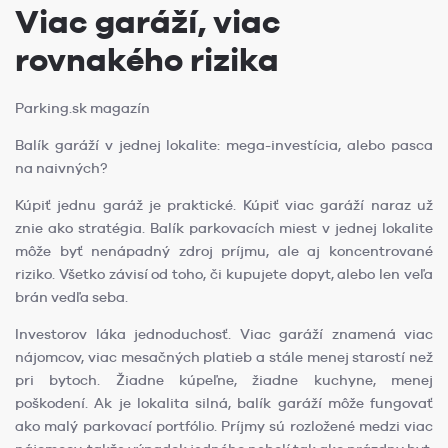
Viac garáží, viac
rovnakého rizika
Parking.sk magazín
Balík garáží v jednej lokalite: mega-investícia, alebo pasca
na naivných?
Kúpiť jednu garáž je praktické. Kúpiť viac garáží naraz už
znie ako stratégia. Balík parkovacích miest v jednej lokalite
môže byť nenápadný zdroj príjmu, ale aj koncentrované
riziko. Všetko závisí od toho, či kupujete dopyt, alebo len veľa
brán vedľa seba.
Investorov láka jednoduchosť. Viac garáží znamená viac
nájomcov, viac mesačných platieb a stále menej starostí než
pri bytoch. Žiadne kúpeľne, žiadne kuchyne, menej
poškodení. Ak je lokalita silná, balík garáží môže fungovať
ako malý parkovací portfólio. Príjmy sú rozložené medzi viac