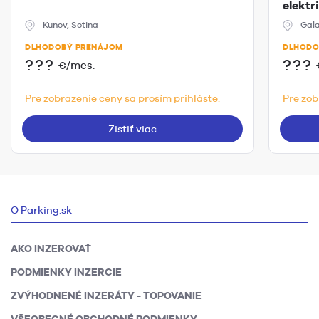
elektr
Kunov, Sotina
Gala
DLHODOBÝ PRENÁJOM
DLHODO
???
???
€/mes.
Pre zobrazenie ceny sa prosím prihláste.
Pre zob
Zistiť viac
O Parking.sk
AKO INZEROVAŤ
PODMIENKY INZERCIE
ZVÝHODNENÉ INZERÁTY - TOPOVANIE
VŠEOBECNÉ OBCHODNÉ PODMIENKY