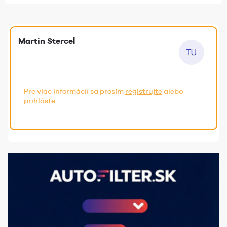
Martin Stercel
Pre viac informácií sa prosím
registrujte
alebo
prihláste
.