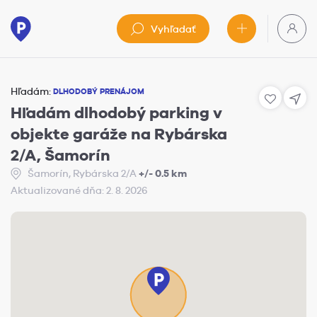
Vyhľadať
Hľadám:
DLHODOBÝ PRENÁJOM
Hľadám dlhodobý parking v
objekte garáže na Rybárska
2/A, Šamorín
Šamorín, Rybárska 2/A
+/- 0.5 km
Aktualizované dňa: 2. 8. 2026