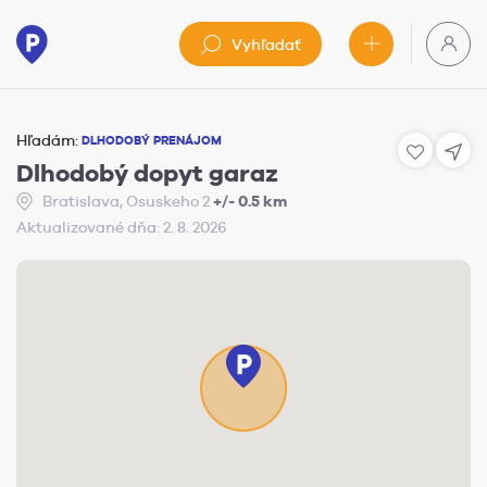
Vyhľadať
Hľadám:
DLHODOBÝ PRENÁJOM
Dlhodobý dopyt garaz
Bratislava, Osuskeho 2
+/- 0.5 km
Aktualizované dňa: 2. 8. 2026