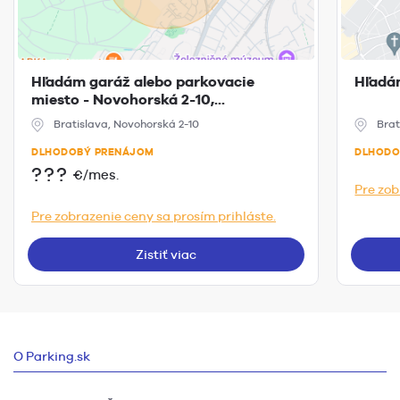
Hľadám garáž alebo parkovacie
Hľadá
miesto - Novohorská 2-10,...
Bratislava, Novohorská 2-10
Brat
DLHODOBÝ PRENÁJOM
DLHODO
???
€/mes.
Pre zob
Pre zobrazenie ceny sa prosím prihláste.
Zistiť viac
O Parking.sk